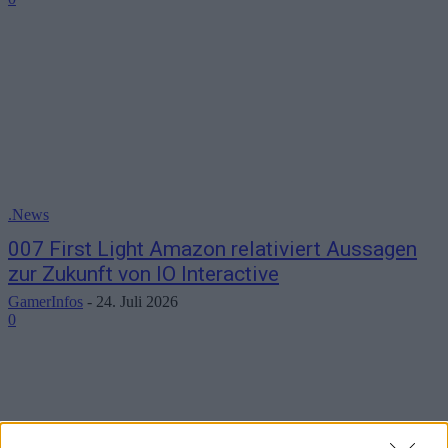
.News
007 First Light Amazon relativiert Aussagen
zur Zukunft von IO Interactive
GamerInfos
-
24. Juli 2026
0