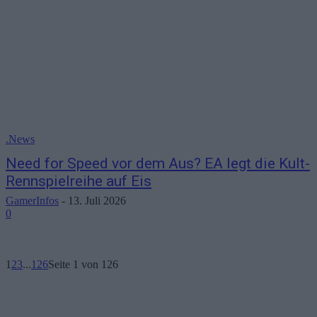
.News
Need for Speed vor dem Aus? EA legt die Kult-
Rennspielreihe auf Eis
GamerInfos
-
13. Juli 2026
0
1
2
3
...
126
Seite 1 von 126