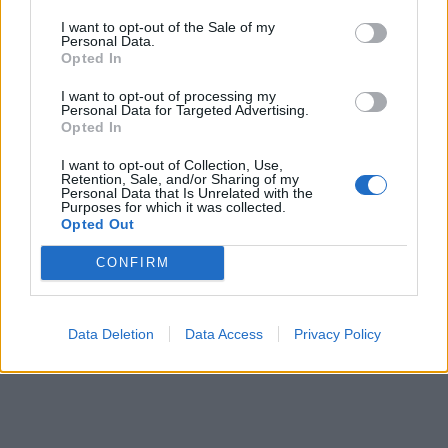
GamerInfos
-
20. Juli 2026
I want to opt-out of the Sale of my
0
Personal Data.
Opted In
I want to opt-out of processing my
Personal Data for Targeted Advertising.
Opted In
I want to opt-out of Collection, Use,
Retention, Sale, and/or Sharing of my
Personal Data that Is Unrelated with the
Purposes for which it was collected.
Opted Out
.News
CONFIRM
GTA 6: Ein kleines Detail könnte die Spielwelt
noch realistischer machen
Data Deletion
Data Access
Privacy Policy
GamerInfos
-
20. Juli 2026
0