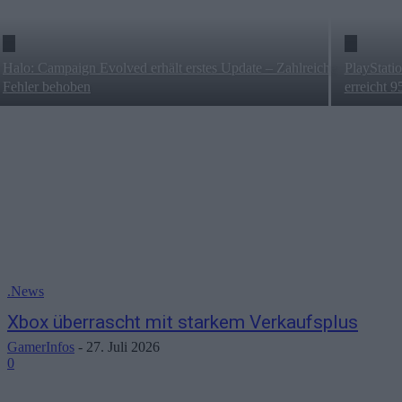
Halo: Campaign Evolved erhält erstes Update – Zahlreiche
PlayStatio
Fehler behoben
erreicht 
.News
Xbox überrascht mit starkem Verkaufsplus
GamerInfos
-
27. Juli 2026
0