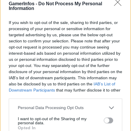
GamerInfos -
Do Not Process My Personal
Information
If you wish to opt-out of the sale, sharing to third parties, or
.News
processing of your personal or sensitive information for
Bau-Simulator: Gameplay-Trailer
targeted advertising by us, please use the below opt-out
section to confirm your selection. Please note that after your
GamerInfos
-
21. Juli 2026
opt-out request is processed you may continue seeing
0
interest-based ads based on personal information utilized by
us or personal information disclosed to third parties prior to
your opt-out. You may separately opt-out of the further
disclosure of your personal information by third parties on the
IAB’s list of downstream participants. This information may
also be disclosed by us to third parties on the
IAB’s List of
Downstream Participants
that may further disclose it to other
third parties.
Personal Data Processing Opt Outs
.News
I want to opt-out of the Sharing of my
Assassin’s Creed Black Flag Resynced: Ubisoft
personal data.
Opted In
denkt bereits über neue DLCs nach