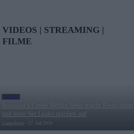
VIDEOS | STREAMING |
FILME
.NEWS
Assassin’s Creed Netflix Serie macht Fortschritte
und erste Set Leaks tauchen auf
GamerInfos
-
27. Juli 2026