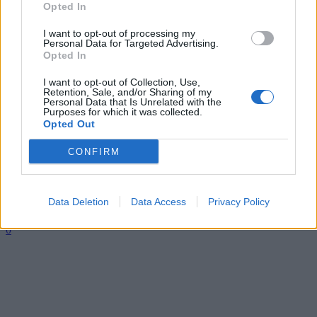
Opted In
GamerInfos
-
18. Dezember 2024
0
I want to opt-out of processing my
Personal Data for Targeted Advertising.
Opted In
I want to opt-out of Collection, Use,
Retention, Sale, and/or Sharing of my
Personal Data that Is Unrelated with the
Purposes for which it was collected.
Opted Out
CONFIRM
Videos | Streaming | Filme
28 Years Later: Erster Trailer veröffentlicht
Data Deletion
Data Access
Privacy Policy
GamerInfos
-
10. Dezember 2024
0