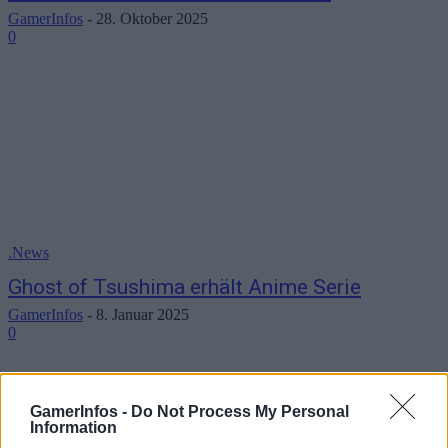
GamerInfos
-
28. Oktober 2025
0
.News
Ghost of Tsushima erhält Anime Serie
GamerInfos
-
8. Januar 2025
0
GamerInfos -
Do Not Process My Personal
Information