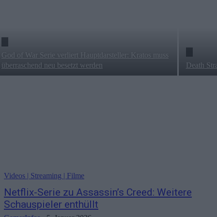
God of War Serie verliert Hauptdarsteller: Kratos muss
überraschend neu besetzt werden
Death Str
Videos | Streaming | Filme
Netflix-Serie zu Assassin’s Creed: Weitere
Schauspieler enthüllt