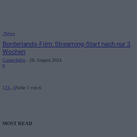
.News
Borderlands-Film: Streaming-Start nach nur 3
Wochen
GamerInfos
-
28. August 2024
0
1
2
3
...
6
Seite 1 von 6
MOST READ