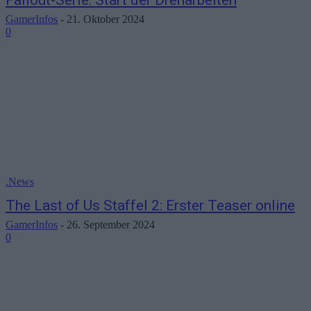
Fallout-Serie: Start der Dreharbeiten
GamerInfos
-
21. Oktober 2024
0
.News
The Last of Us Staffel 2: Erster Teaser online
GamerInfos
-
26. September 2024
0