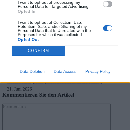
I want to opt-out of processing my
Personal Data for Targeted Advertising.
RELATED ARTICLES
Opted In
.News
Assassin’s Creed Netflix Serie macht Fortschritte und erste Set Leaks
I want to opt-out of Collection, Use,
tauchen auf
Retention, Sale, and/or Sharing of my
Personal Data that Is Unrelated with the
27. Juli 2026
Purposes for which it was collected.
Opted Out
.News
CONFIRM
God of War Serie verliert Hauptdarsteller: Kratos muss überraschend neu
besetzt werden
17. Juli 2026
Data Deletion
Data Access
Privacy Policy
.News
Death Stranding Film geht bei Gewalt einen anderen Weg
21. Juni 2026
Kommentieren Sie den Artikel
Kommenta