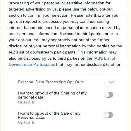
Netflix-Projekte. Fans müssen sich noch gedulden, bis konkrete
processing of your personal or sensitive information for
Informationen zur Story, zum Setting und zur Ausrichtung der Serie
targeted advertising by us, please use the below opt-out
bekannt werden.
section to confirm your selection. Please note that after your
Quelle:https://www.gamesradar.com/entertainment/netflix/assassins-
opt-out request is processed you may continue seeing
creed-finds-a-new-cast-member-in-a-knight-of-the-seven-kingdoms-
interest-based ads based on personal information utilized by
star/
us or personal information disclosed to third parties prior to
Lass uns deine Meinung in den Kommentaren wissen.
your opt-out. You may separately opt-out of the further
disclosure of your personal information by third parties on the
TAGS
netflix
IAB’s list of downstream participants. This information may
also be disclosed by us to third parties on the
IAB’s List of
Downstream Participants
that may further disclose it to other
third parties.
Personal Data Processing Opt Outs
I want to opt-out of the Sharing of my
personal data.
Opted In
Vorheriger Artikel
Nächster Artikel
ARC Raiders: Embark erklärt
PlayStation 6 könnte später
I want to opt-out of the Sale of my
neues Matchmaking-System
kommen als geplant
Personal Data.
Opted In
nach Spielstil