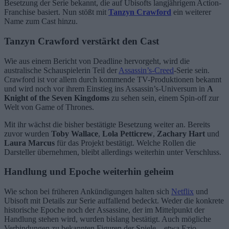
Besetzung der Serie bekannt, die auf Ubisofts langjährigem Action-
Franchise basiert. Nun stößt mit
Tanzyn Crawford
ein weiterer
Name zum Cast hinzu.
Tanzyn Crawford verstärkt den Cast
Wie aus einem Bericht von Deadline hervorgeht, wird die
australische Schauspielerin Teil der
Assassin’s-Creed
-Serie sein.
Crawford ist vor allem durch kommende TV-Produktionen bekannt
und wird noch vor ihrem Einstieg ins Assassin’s-Universum in
A
Knight of the Seven Kingdoms
zu sehen sein, einem Spin-off zur
Welt von Game of Thrones.
Mit ihr wächst die bisher bestätigte Besetzung weiter an. Bereits
zuvor wurden
Toby Wallace
,
Lola Petticrew
,
Zachary Hart
und
Laura Marcus
für das Projekt bestätigt. Welche Rollen die
Darsteller übernehmen, bleibt allerdings weiterhin unter Verschluss.
Handlung und Epoche weiterhin geheim
Wie schon bei früheren Ankündigungen halten sich
Netflix
und
Ubisoft mit Details zur Serie auffallend bedeckt. Weder die konkrete
historische Epoche noch der Assassine, der im Mittelpunkt der
Handlung stehen wird, wurden bislang bestätigt. Auch mögliche
Verbindungen zu bekannten Figuren der Spiele – etwa Ezio