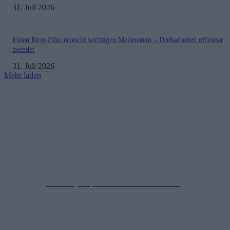
31. Juli 2026
Elden Ring-Film erreicht wichtigen Meilenstein – Dreharbeiten offenbar
beendet
31. Juli 2026
Mehr laden
Impressum
Datenschutzerklärung
Copyright © 2019-2026
All Rights Reserved.
created by Soprao Social Media Marketing