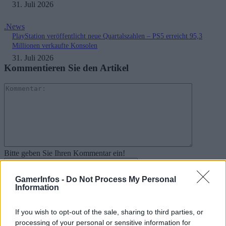
31. Juli 2026
.News
PlayStation veröffentlicht neue Quartalszahlen – PS5 erreicht 95,3
Millionen verkaufte Konsolen
31. Juli 2026
Kommentieren Sie den Artikel
Kommenta
Bitte geben Sie Ihren Kommentar ein!
Name:*
GamerInfos -
Do Not Process My Personal
Bitte geben Sie hier Ihren Namen ein
Information
E-
Mail:*
Sie haben eine falsche E-Mail-Adresse eingegeben!
If you wish to opt-out of the sale, sharing to third parties, or
Bitte geben Sie hier Ihre E-Mail-Adresse ein
processing of your personal or sensitive information for