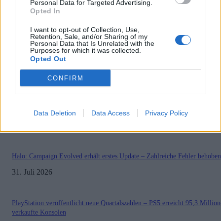
Personal Data for Targeted Advertising.
Preishits | Sonderangebote
Opted In
Reviews
I want to opt-out of Collection, Use,
Sonderartikel
Retention, Sale, and/or Sharing of my
Personal Data that Is Unrelated with the
Purposes for which it was collected.
Store Update DACH PlayStation Plus
Opted Out
BELIEBT
CONFIRM
Sony bereitet sich auf GTA 6 vor – PS5-Nachschub für den Mega-Launch
gesichert
Data Deletion
Data Access
Privacy Policy
3. August 2026
Halo: Campaign Evolved erhält erstes Update – Zahlreiche Fehler behoben
31. Juli 2026
PlayStation veröffentlicht neue Quartalszahlen – PS5 erreicht 95,3 Millio
verkaufte Konsolen