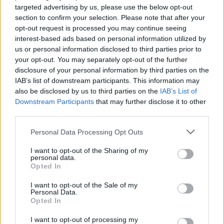
Website:
targeted advertising by us, please use the below opt-out
section to confirm your selection. Please note that after your
opt-out request is processed you may continue seeing
interest-based ads based on personal information utilized by
us or personal information disclosed to third parties prior to
Suche
your opt-out. You may separately opt-out of the further
disclosure of your personal information by third parties on the
IAB’s list of downstream participants. This information may
Kategorien
also be disclosed by us to third parties on the
IAB’s List of
Downstream Participants
that may further disclose it to other
.News
third parties.
E-Sport
Personal Data Processing Opt Outs
E3 | GamesCom | Events | Messen
I want to opt-out of the Sharing of my
Gadgets
personal data.
Opted In
Gadgets | Zubehör | Hardware Reviews
I want to opt-out of the Sale of my
Gadgets | Zubehör | Technik
Personal Data.
Game Previews
Opted In
PlayStation
I want to opt-out of processing my