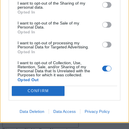
I want to opt-out of the Sharing of my
3. August 2026
personal data.
Opted In
.News
Halo: Campaign Evolved erhält erstes Update – Zahlreiche Fehler behoben
I want to opt-out of the Sale of my
Personal Data.
31. Juli 2026
Opted In
.News
I want to opt-out of processing my
PlayStation veröffentlicht neue Quartalszahlen – PS5 erreicht 95,3
Personal Data for Targeted Advertising.
Opted In
Millionen verkaufte Konsolen
31. Juli 2026
I want to opt-out of Collection, Use,
Kommentieren Sie den Artikel
Retention, Sale, and/or Sharing of my
Personal Data that Is Unrelated with the
Purposes for which it was collected.
Kommenta
Opted Out
CONFIRM
Data Deletion
Data Access
Privacy Policy
Bitte geben Sie Ihren Kommentar ein!
Name:*