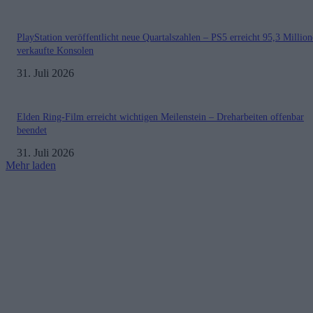
PlayStation veröffentlicht neue Quartalszahlen – PS5 erreicht 95,3 Millio
verkaufte Konsolen
31. Juli 2026
Elden Ring-Film erreicht wichtigen Meilenstein – Dreharbeiten offenbar
beendet
31. Juli 2026
Mehr laden
Impressum
Datenschutzerklärung
Copyright © 2019-2026
All Rights Reserved.
created by Soprao Social Media Marketing