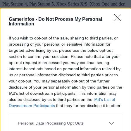
PlayStation 4, PlayStation 5, Xbox Series X/S, Xbox One und den
PC spielen.
GamerInfos -
Do Not Process My Personal
TAGS
gamer
games
PlayStation 5
Information
If you wish to opt-out of the sale, sharing to third parties, or
processing of your personal or sensitive information for
targeted advertising by us, please use the below opt-out
section to confirm your selection. Please note that after your
opt-out request is processed you may continue seeing
interest-based ads based on personal information utilized by
Vorheriger Artikel
Nächster Artikel
us or personal information disclosed to third parties prior to
Markteinführung der
Übernahme-Blockade
your opt-out. You may separately opt-out of the further
PlayStation 5 Slim: USA im
aufgehoben: Microsoft darf
disclosure of your personal information by third parties on the
November, Europa bald darauf
Activision Blizzard übernehmen
IAB’s list of downstream participants. This information may
also be disclosed by us to third parties on the
IAB’s List of
Downstream Participants
that may further disclose it to other
RELATED ARTICLES
third parties.
.News
Sony bereitet sich auf GTA 6 vor – PS5-Nachschub für den Mega-Launch
Personal Data Processing Opt Outs
gesichert