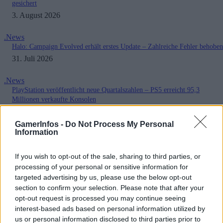
gesichert
3. August 2026
.News
Halo: Campaign Evolved erhält erstes Update – Zahlreiche Fehler behoben
31. Juli 2026
.News
PlayStation veröffentlicht neue Quartalszahlen – PS5 erreicht 95,3
Millionen verkaufte Konsolen
31. Juli 2026
Kommentieren Sie den Artikel
GamerInfos -
Do Not Process My Personal
Information
Kommenta
If you wish to opt-out of the sale, sharing to third parties, or
processing of your personal or sensitive information for
targeted advertising by us, please use the below opt-out
section to confirm your selection. Please note that after your
opt-out request is processed you may continue seeing
Bitte geben Sie Ihren Kommentar ein!
interest-based ads based on personal information utilized by
Name:*
us or personal information disclosed to third parties prior to