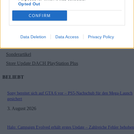
Gadgets | Zubehör | Hardware Reviews
Opted Out
Gadgets | Zubehör | Technik
CONFIRM
Game Previews
PlayStation
Preishits | Sonderangebote
Data Deletion
Data Access
Privacy Policy
Reviews
Sonderartikel
Store Update DACH PlayStation Plus
BELIEBT
Sony bereitet sich auf GTA 6 vor – PS5-Nachschub für den Mega-Launch
gesichert
3. August 2026
Halo: Campaign Evolved erhält erstes Update – Zahlreiche Fehler behoben