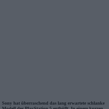
Sony hat überraschend das lang erwartete schlanke
Modell der PlayStation 5 enthüllt. In einem kurzen