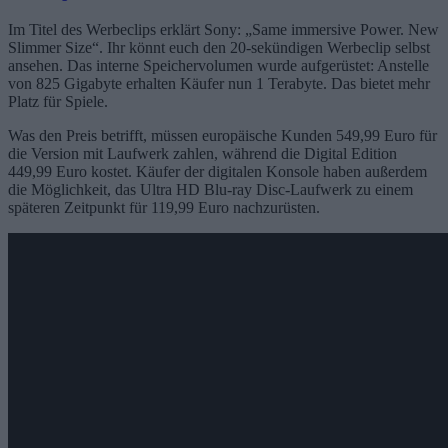
Im Titel des Werbeclips erklärt Sony: „Same immersive Power. New
Slimmer Size“. Ihr könnt euch den 20-sekündigen Werbeclip selbst
ansehen. Das interne Speichervolumen wurde aufgerüstet: Anstelle
von 825 Gigabyte erhalten Käufer nun 1 Terabyte. Das bietet mehr
Platz für Spiele.
Was den Preis betrifft, müssen europäische Kunden 549,99 Euro für
die Version mit Laufwerk zahlen, während die Digital Edition
449,99 Euro kostet. Käufer der digitalen Konsole haben außerdem
die Möglichkeit, das Ultra HD Blu-ray Disc-Laufwerk zu einem
späteren Zeitpunkt für 119,99 Euro nachzurüsten.