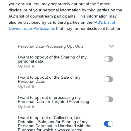
your opt-out. You may separately opt-out of the further
Bitte geben Sie hier Ihren Namen ein
disclosure of your personal information by third parties on the
E-
IAB’s list of downstream participants. This information may
Mail:*
also be disclosed by us to third parties on the
IAB’s List of
Sie haben eine falsche E-Mail-Adresse eingegeben!
Downstream Participants
that may further disclose it to other
Bitte geben Sie hier Ihre E-Mail-Adresse ein
Website:
third parties.
Personal Data Processing Opt Outs
I want to opt-out of the Sharing of my
personal data.
Suche
Opted In
I want to opt-out of the Sale of my
Personal Data.
Kategorien
Opted In
.News
I want to opt-out of processing my
Personal Data for Targeted Advertising.
E-Sport
Opted In
E3 | GamesCom | Events | Messen
I want to opt-out of Collection, Use,
Retention, Sale, and/or Sharing of my
Gadgets
Personal Data that Is Unrelated with the
Purposes for which it was collected.