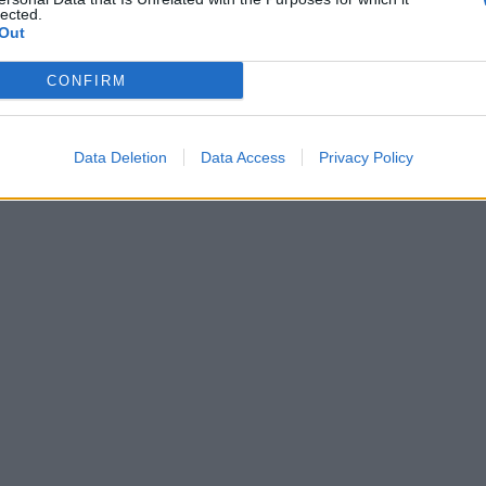
lected.
Out
CONFIRM
.News
t
Halo: Campaign Evolved erhält erstes Update – Zahlreiche Fehler behoben
Data Deletion
Data Access
Privacy Policy