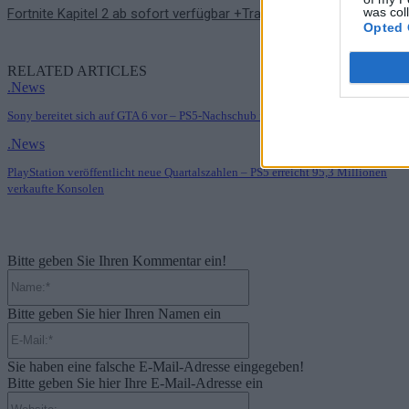
was col
Fortnite Kapitel 2 ab sofort verfügbar +Trailer
Opted 
RELATED ARTICLES
.News
Sony bereitet sich auf GTA 6 vor – PS5-Nachschub für den Mega-Launch gesicher
.News
PlayStation veröffentlicht neue Quartalszahlen – PS5 erreicht 95,3 Millionen
verkaufte Konsolen
Bitte geben Sie Ihren Kommentar ein!
Name:*
Bitte geben Sie hier Ihren Namen ein
E-
Mail:*
Sie haben eine falsche E-Mail-Adresse eingegeben!
Bitte geben Sie hier Ihre E-Mail-Adresse ein
Website: