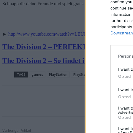
confirm you
Schnapp dir deine Freunde und spielt gratis The Division 2 auf allen 
continue se
information 
further disc
participants
Downstream 
►
http://www.youtube.com/
watch?v=LEUlklCisos
The Division 2 – PERFEKTE Raid Runde 
Persona
The Division 2 – So findet ihr die 12 Jäge
I want t
TAGS
games
PlayStation
PlayStation 5
Opted 
I want t
Opted 
Teilen
I want 
Advertis
Opted 
I want t
Vorheriger Artikel
of my P