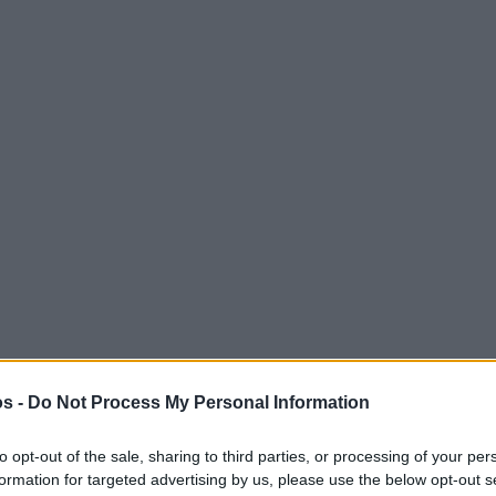
s -
Do Not Process My Personal Information
to opt-out of the sale, sharing to third parties, or processing of your per
elt vom 17. – 21. Oktober Tom Clancy’s The Division 2 kostenlos un
formation for targeted advertising by us, please use the below opt-out s