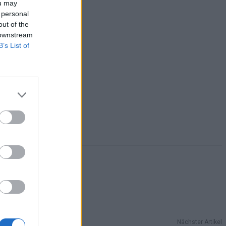
ou may
 personal
out of the
 downstream
B’s List of
Nächster Artikel