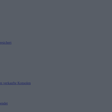
esichert
nen verkaufte Konsolen
eendet