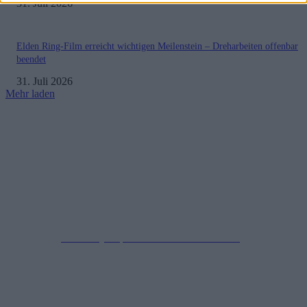
31. Juli 2026
Elden Ring-Film erreicht wichtigen Meilenstein – Dreharbeiten offenbar
beendet
31. Juli 2026
Mehr laden
Impressum
Datenschutzerklärung
Copyright © 2019-2026
All Rights Reserved.
created by Soprao Social Media Marketing
Kontakt