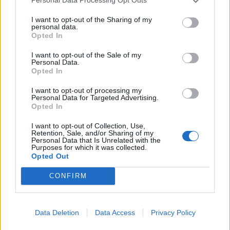
Personal Data Processing Opt Outs
Preishits | Sonderangebote
Reviews
I want to opt-out of the Sharing of my
personal data.
Sonderartikel
Opted In
Store Update DACH PlayStation Plus
I want to opt-out of the Sale of my
Personal Data.
Opted In
BELIEBT
I want to opt-out of processing my
Personal Data for Targeted Advertising.
Sony bereitet sich auf GTA 6 vor – PS5-Nachschub für den Mega-Launch
Opted In
gesichert
3. August 2026
I want to opt-out of Collection, Use,
Retention, Sale, and/or Sharing of my
Personal Data that Is Unrelated with the
Purposes for which it was collected.
Opted Out
Halo: Campaign Evolved erhält erstes Update – Zahlreiche Fehler behoben
31. Juli 2026
CONFIRM
PlayStation veröffentlicht neue Quartalszahlen – PS5 erreicht 95,3 Millio
Data Deletion
Data Access
Privacy Policy
verkaufte Konsolen