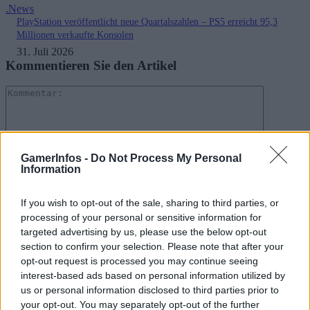
.News
PlayStation veröffentlicht neue Quartalszahlen – PS5 erreicht 95,3
Millionen verkaufte Konsolen
31. Juli 2026
Kommentieren Sie den Artikel
Kommenta
GamerInfos -
Do Not Process My Personal
Information
Bitte geben Sie Ihren Kommentar ein!
Name:*
If you wish to opt-out of the sale, sharing to third parties, or
processing of your personal or sensitive information for
Bitte geben Sie hier Ihren Namen ein
targeted advertising by us, please use the below opt-out
E-
Mail:*
section to confirm your selection. Please note that after your
opt-out request is processed you may continue seeing
Sie haben eine falsche E-Mail-Adresse eingegeben!
Bitte geben Sie hier Ihre E-Mail-Adresse ein
interest-based ads based on personal information utilized by
Website:
us or personal information disclosed to third parties prior to
your opt-out. You may separately opt-out of the further