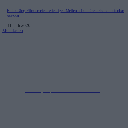
Elden Ring-Film erreicht wichtigen Meilenstein – Dreharbeiten offenbar
beendet
31. Juli 2026
Mehr laden
Impressum
Datenschutzerklärung
Copyright © 2019-2026
All Rights Reserved.
created by Soprao Social Media Marketing
Kontakt