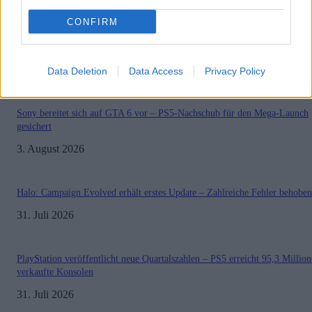
Reviews
CONFIRM
Sonderartikel
Store Update DACH PlayStation Plus
Data Deletion
Data Access
Privacy Policy
BELIEBT
Sony bereitet sich auf GTA 6 vor – PS5-Nachschub für den Mega-Launch
gesichert
3. August 2026
Halo: Campaign Evolved erhält erstes Update – Zahlreiche Fehler behoben
31. Juli 2026
PlayStation veröffentlicht neue Quartalszahlen – PS5 erreicht 95,3 Millio
verkaufte Konsolen
31. Juli 2026