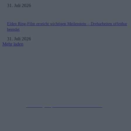
31. Juli 2026
Elden Ring-Film erreicht wichtigen Meilenstein – Dreharbeiten offenbar
beendet
31. Juli 2026
Mehr laden
Impressum
Datenschutzerklärung
Copyright © 2019-2026
All Rights Reserved.
created by Soprao Social Media Marketing