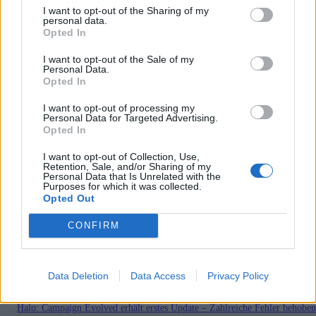
I want to opt-out of the Sharing of my
personal data.
Opted In
I want to opt-out of the Sale of my
Personal Data.
Opted In
I want to opt-out of processing my
Personal Data for Targeted Advertising.
Vorheriger Artikel
Nächster Artikel
Opted In
Amazon: Weitere PS5
Days Gone 2 und Spiel von
Konsolen Bundles verfügbar
Kojima Productions – Sony hat
I want to opt-out of Collection, Use,
wohl keine Lust
Retention, Sale, and/or Sharing of my
Personal Data that Is Unrelated with the
Purposes for which it was collected.
Opted Out
RELATED ARTICLES
.News
CONFIRM
Sony bereitet sich auf GTA 6 vor – PS5-Nachschub für den Mega-Launch
gesichert
3. August 2026
Data Deletion
Data Access
Privacy Policy
.News
Halo: Campaign Evolved erhält erstes Update – Zahlreiche Fehler behoben