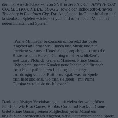
th
darunter Arcade-Klassiker von SNK in der
SNK 40
ANNIVERSAY
COLLECTION
,
METAL SLUG 2
, sowie den Indie-Retro-Brawler
Treachery in Beatdown City
. Das Angebot an In-Game-Inhalten und
kostenlosen Spielen wächst stetig an und rotiert jeden Monat mit
neuen Inhalten und Spielen.
„Prime-Mitglieder bekommen schon jetzt das beste
Angebot an Fernsehen, Filmen und Musik und nun
erweitern wir unser Unterhaltungsangebot, um auch das
Beste aus dem Bereich Gaming miteinzuschließen“,
sagt Larry Plotnick, General Manager, Prime Gaming.
„Wir bieten unseren Kunden neue Inhalte, die für noch
mehr Spielspaß in ihren Lieblingstiteln sorgen,
unabhängig von der Plattform. Egal, was für Spiele
man liebt und egal, wo man sie spielt – mit Prime
Gaming werden sie noch besser.“
Dank langfristiger Vereinbarungen mit vielen der weltgrößten
Publisher wie Riot Games, Roblox Corp. und Rockstar Games
bietet Prime Gaming seinen Mitgliedern jeden Monat ein
unglaublich hochwertiges Angebot, verteilt auf verschiedene Spiele.