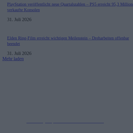
PlayStation veröffentlicht neue Quartalszahlen – PS5 erreicht 95,3 Millio
verkaufte Konsolen
31. Juli 2026
Elden Ring-Film erreicht wichtigen Meilenstein – Dreharbeiten offenbar
beendet
31. Juli 2026
Mehr laden
Impressum
Datenschutzerklärung
Copyright © 2019-2026
All Rights Reserved.
created by Soprao Social Media Marketing