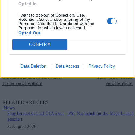
schon mal den
Link
zum Amazon Angebot.
Opted In
I want to opt-out of Collection, Use,
Retention, Sale, and/or Sharing of my
Personal Data that Is Unrelated with the
Purposes for which it was collected.
Opted Out
CONFIRM
Vorheriger Artikel
Nächster Artikel
Data Deletion
Data Access
Privacy Policy
Assassin’s Creed Valhalla:
Ubisoft – Neues free-to-play
Official Soundtrack Cinematic
Spiel Hyper Scape
Trailer veröffentlicht
veröffentlicht
RELATED ARTICLES
.News
Sony bereitet sich auf GTA 6 vor – PS5-Nachschub für den Mega-Launch
gesichert
3. August 2026