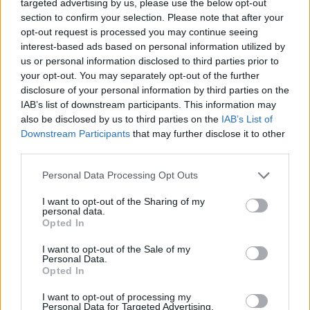
targeted advertising by us, please use the below opt-out
Artikeln, Lebensmittel-Lieferungen innerhalb von zwei Stunden mit
section to confirm your selection. Please note that after your
Amazon Fresh und Whole Foods Market, exklusive Rabattaktionen,
opt-out request is processed you may continue seeing
Vorabzugänge zu Deals, Prime Day und Vieles mehr. Außerdem
interest-based ads based on personal information utilized by
haben sie mit Prime Video unlimitierten Zugang zu tausenden an
us or personal information disclosed to third parties prior to
preisgekrönten Filmen und Fernsehserien, zwei Millionen Songs,
tausende von Radiosendern und Playlists mit Amazon Music, freien
your opt-out. You may separately opt-out of the further
Zugang zu einer ständig wechselnden Auswahl an mehr als 1000
disclosure of your personal information by third parties on the
Büchern und Zeitschriften mit Prime Reading, sowie unlimitierten
IAB’s list of downstream participants. This information may
Speicherplatz für Fotos mit Amazon Photos.
also be disclosed by us to third parties on the
IAB’s List of
Downstream Participants
that may further disclose it to other
third parties.
Prime Gaming ist in die Prime-Mitgliedschaft und das Prime-
Video-Abo in mehr als 200 Ländern und Territorien
Personal Data Processing Opt Outs
miteingeschlossen. Prime-Mitglieder können ab sofort auf
Prime Gaming-Inhalte
zugreifen. Wer noch kein Mitglied ist,
I want to opt-out of the Sharing of my
kann hier mehr erfahren und den
30 Tage Prime
personal data.
Gratiszeitraum
ausprobieren.
Opted In
I want to opt-out of the Sale of my
Personal Data.
Da hat Amazon schon die kommende PlayStation5
Opted In
Konsole gelistet. Sobald dieses bestellbar ist werden
I want to opt-out of processing my
wir euch natürlich sofort informieren. Aber hier
Personal Data for Targeted Advertising.