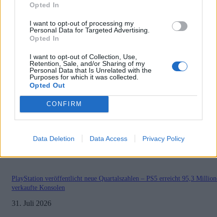
Opted In
Sonderartikel
I want to opt-out of processing my
Store Update DACH PlayStation Plus
Personal Data for Targeted Advertising.
Opted In
BELIEBT
I want to opt-out of Collection, Use,
Retention, Sale, and/or Sharing of my
Personal Data that Is Unrelated with the
Purposes for which it was collected.
Sony bereitet sich auf GTA 6 vor – PS5-Nachschub für den Mega-Launch
Opted Out
gesichert
3. August 2026
CONFIRM
Halo: Campaign Evolved erhält erstes Update – Zahlreiche Fehler behoben
Data Deletion
Data Access
Privacy Policy
31. Juli 2026
PlayStation veröffentlicht neue Quartalszahlen – PS5 erreicht 95,3 Millio
verkaufte Konsolen
31. Juli 2026