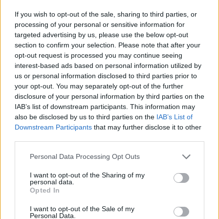
If you wish to opt-out of the sale, sharing to third parties, or
processing of your personal or sensitive information for
Suche
targeted advertising by us, please use the below opt-out
section to confirm your selection. Please note that after your
opt-out request is processed you may continue seeing
Kategorien
interest-based ads based on personal information utilized by
us or personal information disclosed to third parties prior to
your opt-out. You may separately opt-out of the further
.News
disclosure of your personal information by third parties on the
E-Sport
IAB’s list of downstream participants. This information may
E3 | GamesCom | Events | Messen
also be disclosed by us to third parties on the
IAB’s List of
Downstream Participants
that may further disclose it to other
Gadgets
third parties.
Gadgets | Zubehör | Hardware Reviews
Personal Data Processing Opt Outs
Gadgets | Zubehör | Technik
Game Previews
I want to opt-out of the Sharing of my
personal data.
PlayStation
Opted In
Preishits | Sonderangebote
I want to opt-out of the Sale of my
Personal Data.
Reviews