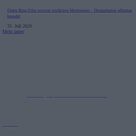
Elden Ring-Film erreicht wichtigen Meilenstein – Dreharbeiten offenbar
beendet
31. Juli 2026
Mehr laden
Impressum
Datenschutzerklärung
Copyright © 2019-2026
All Rights Reserved.
created by Soprao Social Media Marketing
Kontakt