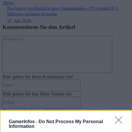
.News
PlayStation veröffentlicht neue Quartalszahlen – PS5 erreicht 95,3
Millionen verkaufte Konsolen
31. Juli 2026
Kommentieren Sie den Artikel
Kommenta
Bitte geben Sie Ihren Kommentar ein!
Name:*
Bitte geben Sie hier Ihren Namen ein
E-
Mail:*
Sie haben eine falsche E-Mail-Adresse eingegeben!
Bitte geben Sie hier Ihre E-Mail-Adresse ein
Website:
GamerInfos -
Do Not Process My Personal
Information