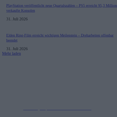
PlayStation veröffentlicht neue Quartalszahlen – PS5 erreicht 95,3 Millio
verkaufte Konsolen
31. Juli 2026
Elden Ring-Film erreicht wichtigen Meilenstein – Dreharbeiten offenbar
beendet
31. Juli 2026
Mehr laden
Impressum
Datenschutzerklärung
Copyright © 2019-2026
All Rights Reserved.
created by Soprao Social Media Marketing