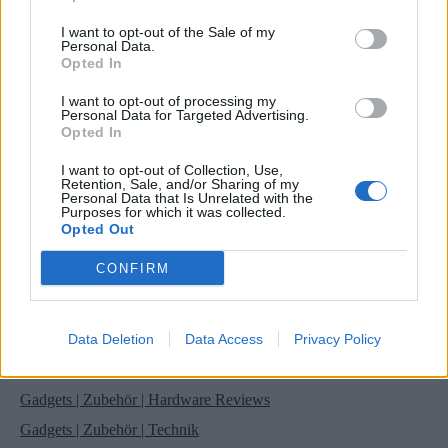
Mail:*
Sie haben eine falsche E-Mail-Adresse eingegeben!
I want to opt-out of the Sale of my
Personal Data.
Bitte geben Sie hier Ihre E-Mail-Adresse ein
Opted In
Website:
I want to opt-out of processing my
Personal Data for Targeted Advertising.
Opted In
Suche
I want to opt-out of Collection, Use,
Retention, Sale, and/or Sharing of my
Personal Data that Is Unrelated with the
Purposes for which it was collected.
Opted Out
Kategorien
CONFIRM
.News
E-Sport
E3 | GamesCom | Events | Messen
Data Deletion
Data Access
Privacy Policy
Gadgets
Gadgets | Zubehör | Hardware Reviews
Gadgets | Zubehör | Technik