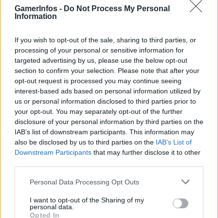
GamerInfos -
Do Not Process My Personal
.News
Information
Halo: Campaign Evolved erhält erstes Update – Zahlreiche Fehler behoben
31. Juli 2026
If you wish to opt-out of the sale, sharing to third parties, or
processing of your personal or sensitive information for
.News
targeted advertising by us, please use the below opt-out
PlayStation veröffentlicht neue Quartalszahlen – PS5 erreicht 95,3
section to confirm your selection. Please note that after your
Millionen verkaufte Konsolen
opt-out request is processed you may continue seeing
31. Juli 2026
interest-based ads based on personal information utilized by
Kommentieren Sie den Artikel
us or personal information disclosed to third parties prior to
your opt-out. You may separately opt-out of the further
Kommenta
disclosure of your personal information by third parties on the
IAB’s list of downstream participants. This information may
also be disclosed by us to third parties on the
IAB’s List of
Downstream Participants
that may further disclose it to other
third parties.
Bitte geben Sie Ihren Kommentar ein!
Personal Data Processing Opt Outs
Name:*
I want to opt-out of the Sharing of my
Bitte geben Sie hier Ihren Namen ein
personal data.
E-
Opted In