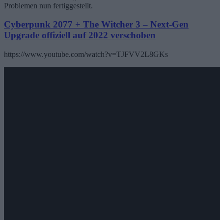
Problemen nun fertiggestellt.
Cyberpunk 2077 + The Witcher 3 – Next-Gen
Upgrade offiziell auf 2022 verschoben
https://www.youtube.com/watch?v=TJFVV2L8GKs