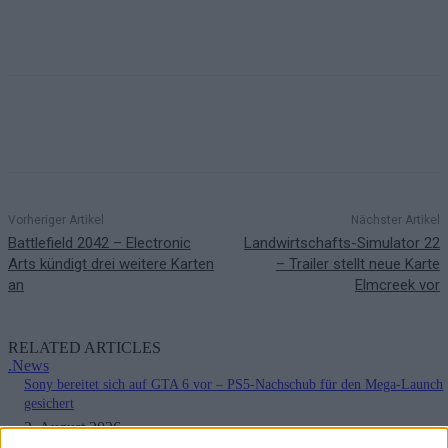
Vorheriger Artikel
Nächster Artikel
Battlefield 2042 – Electronic
Landwirtschafts-Simulator 22
Arts kündigt drei weitere Karten
– Trailer stellt neue Karte
an
Elmcreek vor
RELATED ARTICLES
.News
Sony bereitet sich auf GTA 6 vor – PS5-Nachschub für den Mega-Launch
gesichert
3. August 2026