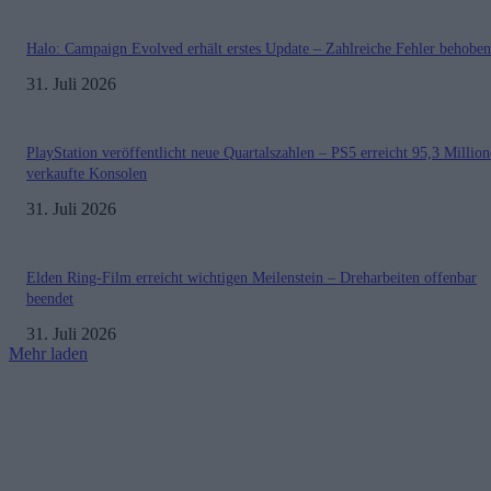
Halo: Campaign Evolved erhält erstes Update – Zahlreiche Fehler behoben
31. Juli 2026
PlayStation veröffentlicht neue Quartalszahlen – PS5 erreicht 95,3 Millio
verkaufte Konsolen
31. Juli 2026
Elden Ring-Film erreicht wichtigen Meilenstein – Dreharbeiten offenbar
beendet
31. Juli 2026
Mehr laden
Impressum
Datenschutzerklärung