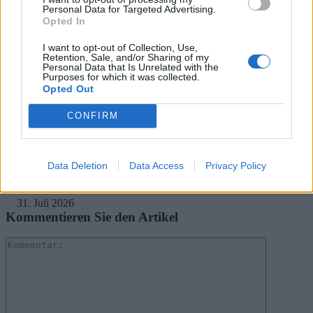
Personal Data for Targeted Advertising.
RELATED ARTICLES
Opted In
.News
Sony bereitet sich auf GTA 6 vor – PS5-Nachschub für den Mega-Launch
I want to opt-out of Collection, Use,
gesichert
Retention, Sale, and/or Sharing of my
Personal Data that Is Unrelated with the
3. August 2026
Purposes for which it was collected.
Opted Out
.News
Halo: Campaign Evolved erhält erstes Update – Zahlreiche Fehler behoben
CONFIRM
31. Juli 2026
.News
Data Deletion
Data Access
Privacy Policy
PlayStation veröffentlicht neue Quartalszahlen – PS5 erreicht 95,3
Millionen verkaufte Konsolen
31. Juli 2026
Kommentieren Sie den Artikel
Kommenta