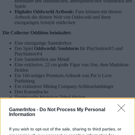
Beinhaltet den fantastischen, atmosphärischen Soundtrack des
Spiels
Digitales Oddworld Artbook:
Fans können mit diesem
Artbook die düstere Welt von Oddworld und ihren
einzigartigen Artstyle entdecken
Die Collector Oddition beinhaltet:
Eine einzigartige Sammlerbox
Das Spiel
Oddworld: Soulstorm
für PlayStation®5 und
PlayStation®4
Eine Sammlerbox aus Metall
Eine exklusive, 22 cm große Figur von Abe, dem Mudokon-
Helden
Ein 160-seitiges Premium-Artbook von Pix’n Love
Publishing
Ein exklusiver Mining Company-Schlüsselanhänger
Drei Kunstdrucke
Traditionelle Mudokon Tribal-Sticker
Abes Hand-Tattoo
GamerInfos -
Do Not Process My Personal
Information
Über Oddworld: Soulstorm
If you wish to opt-out of the sale, sharing to third parties, or