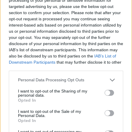
processing of your personal or sensitive information for
targeted advertising by us, please use the below opt-out
Oddworld: Soulstorm
ist die noch größere, dramatischere,
section to confirm your selection. Please note that after your
mutigere Action-Adventure-Fortsetzung der bekannten
opt-out request is processed you may continue seeing
Videospielserie, die explosive zweite Folge der Quintologie.
Protagonist ist erneut Abe, der unfreiwillige Mudokon-Held, der
interest-based ads based on personal information utilized by
versehentlich einen Aufstand auslöste, und nun sein Mudokon-Volk
us or personal information disclosed to third parties prior to
im Freiheitskampf gegen die Herrscher des Planeten anführen muss.
your opt-out. You may separately opt-out of the further
disclosure of your personal information by third parties on the
IAB’s list of downstream participants. This information may
also be disclosed by us to third parties on the
IAB’s List of
Downstream Participants
that may further disclose it to other
third parties.
Personal Data Processing Opt Outs
I want to opt-out of the Sharing of my
Vorheriger Artikel
Nächster Artikel
personal data.
PS5 – Produktion wird wohl
PS5 Konsole bei StockX kaufen
Opted In
weiterhin durch die
I want to opt-out of the Sale of my
Chipknappheit eingeschränkt
Personal Data.
sein
Opted In
I want to opt-out of processing my