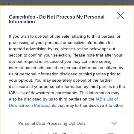
Vorheriger Artikel
Nächster Artikel
Neue Xbox Aktion entfacht
GTA 6 könnte eines der
GamerInfos -
Do Not Process My Personal
frische GTA 6 Preorder
größten Waffenarsenale der
Information
Gerüchte
Reihe bieten
If you wish to opt-out of the sale, sharing to third parties, or
processing of your personal or sensitive information for
RELATED ARTICLES
targeted advertising by us, please use the below opt-out
.News
Sony bereitet sich auf GTA 6 vor – PS5-Nachschub für den Mega-Launch
section to confirm your selection. Please note that after your
gesichert
opt-out request is processed you may continue seeing
3. August 2026
interest-based ads based on personal information utilized by
us or personal information disclosed to third parties prior to
your opt-out. You may separately opt-out of the further
.News
disclosure of your personal information by third parties on the
Halo: Campaign Evolved erhält erstes Update – Zahlreiche Fehler behoben
IAB’s list of downstream participants. This information may
31. Juli 2026
also be disclosed by us to third parties on the
IAB’s List of
Downstream Participants
that may further disclose it to other
.News
third parties.
PlayStation veröffentlicht neue Quartalszahlen – PS5 erreicht 95,3
Millionen verkaufte Konsolen
Personal Data Processing Opt Outs
31. Juli 2026
Kommentieren Sie den Artikel