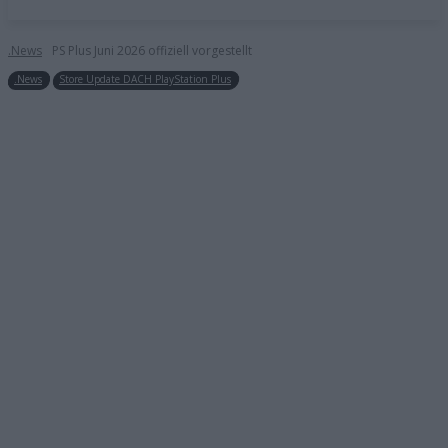
.News
PS Plus Juni 2026 offiziell vorgestellt
.News
Store Update DACH PlayStation Plus