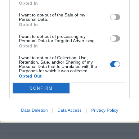
Opted In
kommunizieren, bietet der DualSense-Controller eine Alternative,
um darauf verzichten zu können.
I want to opt-out of the Sale of my
Personal Data.
Der Controller verfügt nämlich über ein integriertes Mikrofon, das
Opted In
vom Voice Chat unterstützt wird. So bist du nicht zwingend auf ein
Headset angewiesen, wenn du Online mit anderen spielst. Mit dem
I want to opt-out of processing my
Mikrofon des DualSense-Controllers ist es auch möglich,
Personal Data for Targeted Advertising.
Sprachnachrichten über deine PS5 an deine Freunde zu senden.
Opted In
Dies ist jedoch keine sinnvolle Dauerlösung. Übergangsweise kann
I want to opt-out of Collection, Use,
es jedoch eine gute Alternative sein. Beachte, dass die Verwendung
Retention, Sale, and/or Sharing of my
des Controller-Mikrofons den ohnehin schon schwachen Akku des
Personal Data that Is Unrelated with the
DualSense noch stärker beansprucht. Wir verraten dir an anderer
Purposes for which it was collected.
Stelle, wie du deinem PS5-Controller zu mehr Energie verhelfen
Opted Out
kannst. Wenn du das Mikrofon des Controllers nicht mehr benötigst,
solltest du es am besten über die Einstellungen deaktivieren.
CONFIRM
Data Deletion
Data Access
Privacy Policy