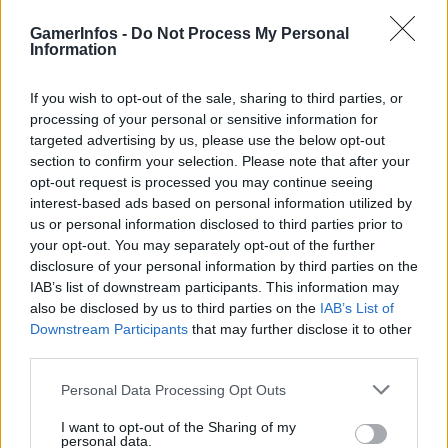
Telefon oder einem anderen Gerät herunterladen. Dann müsst ihr
wie folgt vorgehen, um eine Verbindung zur PS5 herzustellen:
GamerInfos -
Do Not Process My Personal
Information
1. Navigiert zu den Systemeinstellungen der PlayStation 5.
2. Sucht nach dem Untermenü „Remote Play“.
3. Schaltet den Schalter unter „Remote Play aktivieren“ um.
If you wish to opt-out of the sale, sharing to third parties, or
4. Startet nun die App auf eurem mobilen Gerät und folgt den
processing of your personal or sensitive information for
weiteren Schritten, um die Einrichtung abzuschließen.
targeted advertising by us, please use the below opt-out
Damit euer Spielerlebnis nicht zu sehr beeinträchtigt wird, könnt ihr
section to confirm your selection. Please note that after your
sogar euren gewohnten PS5-Controller verwenden, den ihr per
opt-out request is processed you may continue seeing
Bluetooth mit eurem Handy oder Tablet verbindet. Alternativ könnt
ihr einen On-Screen-Controller auswählen, indem ihr den Pairing-
interest-based ads based on personal information utilized by
Modus eures Controllers aktiviert, indem ihr gleichzeitig den
us or personal information disclosed to third parties prior to
PlayStation- und den Create-Button darauf drückt.
your opt-out. You may separately opt-out of the further
disclosure of your personal information by third parties on the
3.
IAB’s list of downstream participants. This information may
also be disclosed by us to third parties on the
IAB’s List of
Es ist möglich, mit eurem PS5-Controller zu chatten,
Downstream Participants
that may further disclose it to other
selbst wenn ihr kein Headset besitzt.
third parties.
Wenn du gerade erst eine leistungsstarke PS5-Konsole erworben
hast, fehlt dir möglicherweise noch das unverzichtbare Zubehör wie
Personal Data Processing Opt Outs
beispielsweise ein passendes Headset. Obwohl wir die Verwendung
eines solchen dringend empfehlen, wenn du planst, regelmäßig mit
I want to opt-out of the Sharing of my
personal data.
deinen Freunden über den Sprach-Chat oder Discord zu