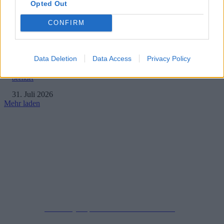
Opted Out
PlayStation veröffentlicht neue Quartalszahlen – PS5 erreicht 95,3 Millio
verkaufte Konsolen
CONFIRM
31. Juli 2026
Data Deletion
Data Access
Privacy Policy
Elden Ring-Film erreicht wichtigen Meilenstein – Dreharbeiten offenbar
beendet
31. Juli 2026
Mehr laden
Impressum
Datenschutzerklärung
Copyright © 2019-2026
All Rights Reserved.
created by Soprao Social Media Marketing