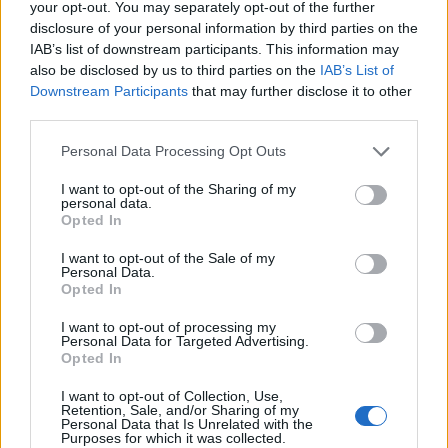
your opt-out. You may separately opt-out of the further
Game Previews
disclosure of your personal information by third parties on the
PlayStation
IAB’s list of downstream participants. This information may
also be disclosed by us to third parties on the
IAB’s List of
Preishits | Sonderangebote
Downstream Participants
that may further disclose it to other
Reviews
third parties.
Sonderartikel
Personal Data Processing Opt Outs
Store Update DACH PlayStation Plus
I want to opt-out of the Sharing of my
personal data.
BELIEBT
Opted In
I want to opt-out of the Sale of my
Sony bereitet sich auf GTA 6 vor – PS5-Nachschub für den Mega-Launch
Personal Data.
gesichert
Opted In
3. August 2026
I want to opt-out of processing my
Personal Data for Targeted Advertising.
Opted In
Halo: Campaign Evolved erhält erstes Update – Zahlreiche Fehler behoben
I want to opt-out of Collection, Use,
31. Juli 2026
Retention, Sale, and/or Sharing of my
Personal Data that Is Unrelated with the
Purposes for which it was collected.