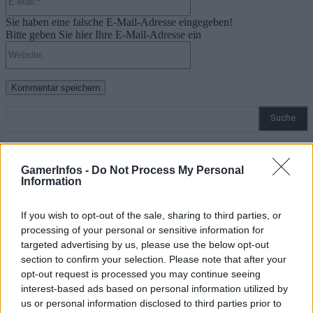
Mail:*
Sie haben eine falsche E-Mail-Adresse eingegeben!
Bitte geben Sie hier Ihre E-Mail-Adresse ein
Website:
Suche
Kategorien
GamerInfos -
Do Not Process My Personal
Information
.News
If you wish to opt-out of the sale, sharing to third parties, or
E-Sport
processing of your personal or sensitive information for
E3 | GamesCom | Events | Messen
targeted advertising by us, please use the below opt-out
section to confirm your selection. Please note that after your
Gadgets
opt-out request is processed you may continue seeing
Gadgets | Zubehör | Hardware Reviews
interest-based ads based on personal information utilized by
Gadgets | Zubehör | Technik
us or personal information disclosed to third parties prior to