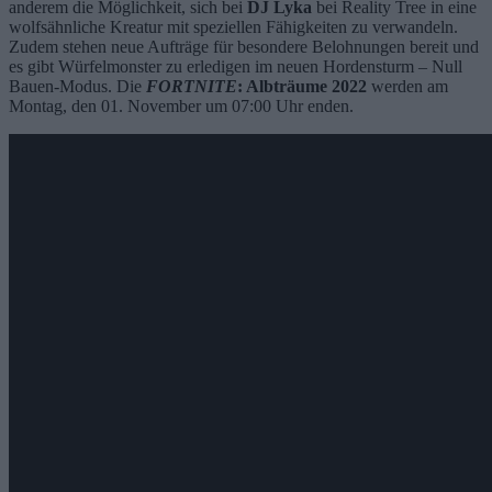
anderem die Möglichkeit, sich bei
DJ Lyka
bei Reality Tree in eine
wolfsähnliche Kreatur mit speziellen Fähigkeiten zu verwandeln.
Zudem stehen neue Aufträge für besondere Belohnungen bereit und
es gibt Würfelmonster zu erledigen im neuen Hordensturm – Null
Bauen-Modus. Die
FORTNITE
: Albträume 2022
werden am
Montag, den 01. November um 07:00 Uhr enden.