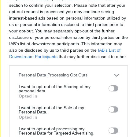
section to confirm your selection. Please note that after your
Verkaufszahlen beeindruckend
Leaks zeigen Trophäen, aber
opt-out request is processed you may continue seeing
keine PS5-Platin-Trophäe
interest-based ads based on personal information utilized by
us or personal information disclosed to third parties prior to
your opt-out. You may separately opt-out of the further
RELATED ARTICLES
.News
disclosure of your personal information by third parties on the
GTA 6 soll auf Netflix anders präsentiert werden als erwartet
IAB’s list of downstream participants. This information may
10. August 2026
also be disclosed by us to third parties on the
IAB’s List of
Downstream Participants
that may further disclose it to other
third parties.
.News
Sony bereitet sich auf GTA 6 vor – PS5-Nachschub für den Mega-Launch
Personal Data Processing Opt Outs
gesichert
3. August 2026
I want to opt-out of the Sharing of my
personal data.
.News
Opted In
Halo: Campaign Evolved erhält erstes Update – Zahlreiche Fehler behoben
I want to opt-out of the Sale of my
31. Juli 2026
Personal Data.
Kommentieren Sie den Artikel
Opted In
Kommenta
I want to opt-out of processing my
Personal Data for Targeted Advertising.