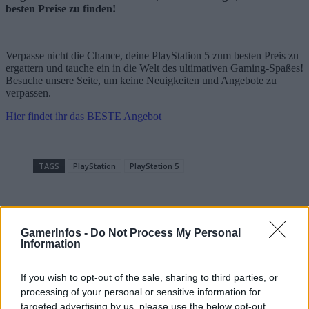
besten Preise zu finden!
Verpasse nicht die Chance, deine PlayStation 5 zum besten Preis zu
ergattern und tauche ein in die Welt des ultimativen Gaming-Spaßes!
Besuche unsere Seite, um keine Neuigkeiten und Angebote zu
verpassen.
Hier findet ihr das BESTE Angebot
TAGS
PlayStation
PlayStation 5
GamerInfos -
Do Not Process My Personal
Information
If you wish to opt-out of the sale, sharing to third parties, or
processing of your personal or sensitive information for
Vorheriger Artikel
Nächster Artikel
targeted advertising by us, please use the below opt-out
PS5: Trotz Sommer bleiben die
Call of Duty: Black Ops 6 –