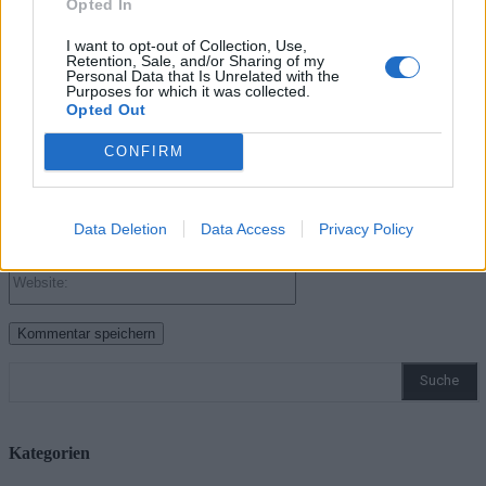
Opted In
I want to opt-out of Collection, Use,
Retention, Sale, and/or Sharing of my
Personal Data that Is Unrelated with the
Purposes for which it was collected.
Bitte geben Sie Ihren Kommentar ein!
Opted Out
Name:*
CONFIRM
Bitte geben Sie hier Ihren Namen ein
E-
Mail:*
Data Deletion
Data Access
Privacy Policy
Sie haben eine falsche E-Mail-Adresse eingegeben!
Bitte geben Sie hier Ihre E-Mail-Adresse ein
Website:
Suche
Kategorien