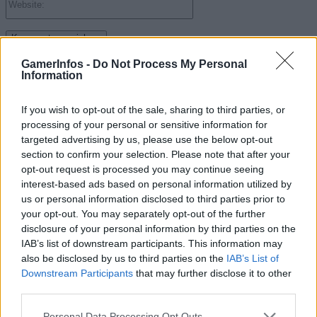
GamerInfos -
Do Not Process My Personal
Suche
Information
If you wish to opt-out of the sale, sharing to third parties, or
Kategorien
processing of your personal or sensitive information for
targeted advertising by us, please use the below opt-out
.News
section to confirm your selection. Please note that after your
E-Sport
opt-out request is processed you may continue seeing
interest-based ads based on personal information utilized by
E3 | GamesCom | Events | Messen
us or personal information disclosed to third parties prior to
Gadgets
your opt-out. You may separately opt-out of the further
disclosure of your personal information by third parties on the
Gadgets | Zubehör | Hardware Reviews
IAB’s list of downstream participants. This information may
Gadgets | Zubehör | Technik
also be disclosed by us to third parties on the
IAB’s List of
Downstream Participants
that may further disclose it to other
Game Previews
third parties.
PlayStation
Personal Data Processing Opt Outs