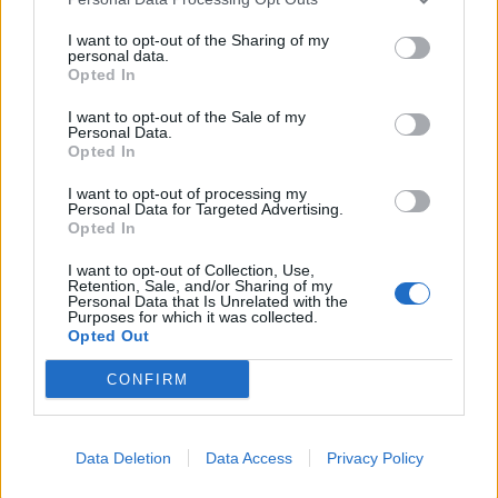
Preishits | Sonderangebote
Reviews
I want to opt-out of the Sharing of my
personal data.
Sonderartikel
Opted In
Store Update DACH PlayStation Plus
I want to opt-out of the Sale of my
Personal Data.
BELIEBT
Opted In
I want to opt-out of processing my
Personal Data for Targeted Advertising.
Sony bereitet sich auf GTA 6 vor – PS5-Nachschub für den Mega-Launch
Opted In
gesichert
3. August 2026
I want to opt-out of Collection, Use,
Retention, Sale, and/or Sharing of my
Personal Data that Is Unrelated with the
Purposes for which it was collected.
Opted Out
Halo: Campaign Evolved erhält erstes Update – Zahlreiche Fehler behoben
31. Juli 2026
CONFIRM
PlayStation veröffentlicht neue Quartalszahlen – PS5 erreicht 95,3 Millio
Data Deletion
Data Access
Privacy Policy
verkaufte Konsolen