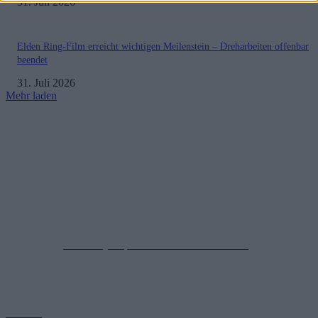
31. Juli 2026
Elden Ring-Film erreicht wichtigen Meilenstein – Dreharbeiten offenbar
beendet
31. Juli 2026
Mehr laden
Impressum
Datenschutzerklärung
Copyright © 2019-2026
All Rights Reserved.
created by Soprao Social Media Marketing
Kontakt