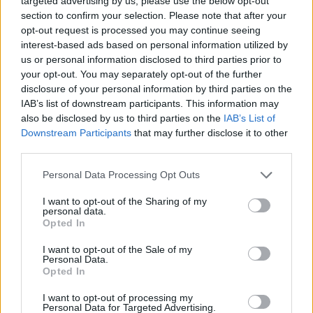
targeted advertising by us, please use the below opt-out
Auch dieses Jahr darf die Metacritic Liste der
section to confirm your selection. Please note that after your
schlechtesten und besten Spiele nicht fehlen
opt-out request is processed you may continue seeing
GamerInfos
-
28. Dezember 2023
interest-based ads based on personal information utilized by
0
us or personal information disclosed to third parties prior to
Kosten für Rockstar Games: „GTA 6“-Leak
your opt-out. You may separately opt-out of the further
verursacht Millionenverluste und Arbeitsstunden
disclosure of your personal information by third parties on the
GamerInfos
-
23. Dezember 2023
IAB’s list of downstream participants. This information may
0
also be disclosed by us to third parties on the
IAB’s List of
The Day Before: Server-Aus im Januar! Warum
das viel mehr bedeutet
Downstream Participants
that may further disclose it to other
third parties.
GamerInfos
-
23. Dezember 2023
0
Personal Data Processing Opt Outs
Neu auf Netflix – Das kommt im Januar 2024
GamerInfos
-
23. Dezember 2023
I want to opt-out of the Sharing of my
0
personal data.
Opted In
Auf Spurensuche: GTA-Fans Enthüllen
Verschwommenes Kartenmaterial
I want to opt-out of the Sale of my
GamerInfos
-
18. Dezember 2023
Personal Data.
0
Opted In
Weihnachten ist für Millionen Deutsche Gaming-
Zeit
I want to opt-out of processing my
Personal Data for Targeted Advertising.
GamerInfos
-
18. Dezember 2023