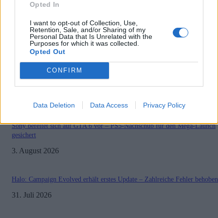
Opted In
0
I want to opt-out of Collection, Use,
Retention, Sale, and/or Sharing of my
Personal Data that Is Unrelated with the
1
2
3
Seite 1 von 3
Purposes for which it was collected.
Opted Out
CONFIRM
MOST READ
Data Deletion
Data Access
Privacy Policy
Sony bereitet sich auf GTA 6 vor – PS5-Nachschub für den Mega-Launch
gesichert
3. August 2026
Halo: Campaign Evolved erhält erstes Update – Zahlreiche Fehler behoben
31. Juli 2026