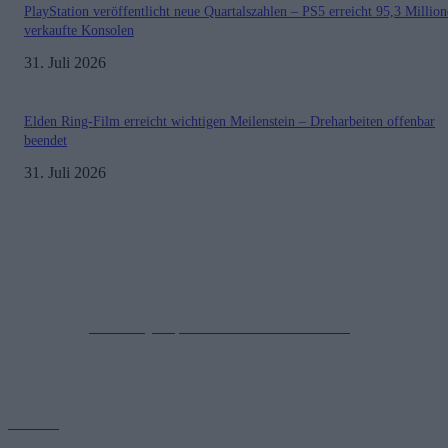
PlayStation veröffentlicht neue Quartalszahlen – PS5 erreicht 95,3 Millio
verkaufte Konsolen
31. Juli 2026
Elden Ring-Film erreicht wichtigen Meilenstein – Dreharbeiten offenbar
beendet
31. Juli 2026
Impressum
Datenschutzerklärung
Copyright © 2019-2026
All Rights Reserved.
created by Soprao Social Media Marketing
Kontakt