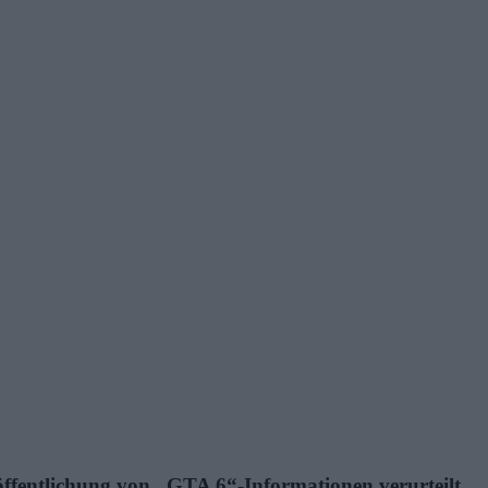
ffentlichung von „GTA 6“-Informationen verurteilt.