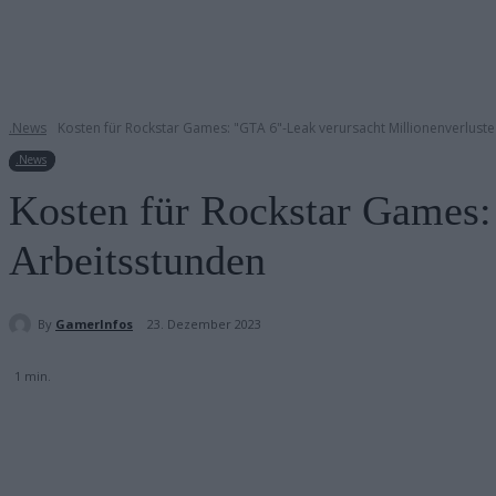
.News
Kosten für Rockstar Games: "GTA 6"-Leak verursacht Millionenverlust
.News
Kosten für Rockstar Games:
Arbeitsstunden
By
GamerInfos
23. Dezember 2023
1
min.
Teilen