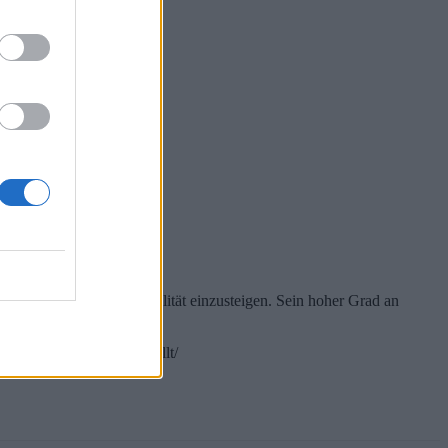
er in die Internetkriminalität einzusteigen. Sein hoher Grad an
ginal-in-den-schatten-stellt/