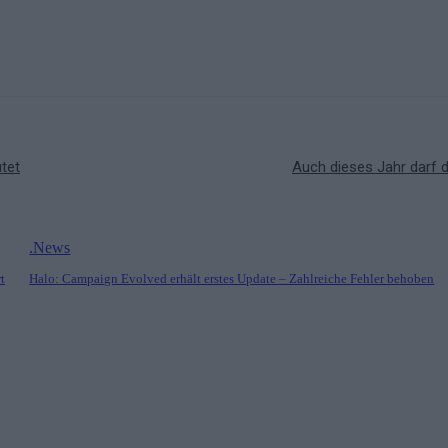
tet
Auch dieses Jahr darf d
.News
t
Halo: Campaign Evolved erhält erstes Update – Zahlreiche Fehler behoben