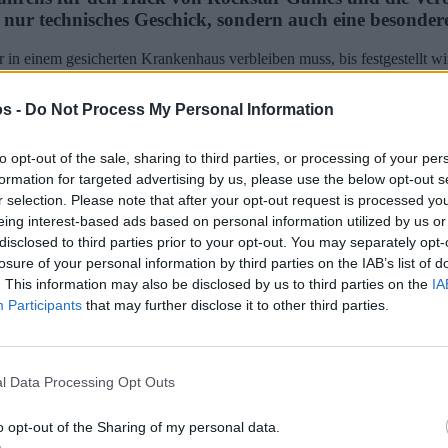
 nur technisches Geschick, sondern auch eine besondere
in einem gesicherten Krankenhaus verbleiben muss, bis festgestellt wi
als nicht verhandlungsfähig eingestuft. Der Angriff und Leak haben Roc
positive Richtung gelenkt werden können.
s -
Do Not Process My Personal Information
lem. In den letzten Wochen sah sich beispielsweise Insomniac Games mi
nsibler Informationen, die Einblicke in die Planungen des „Spider-Man“
to opt-out of the sale, sharing to third parties, or processing of your per
formation for targeted advertising by us, please use the below opt-out s
 solchen Vorfällen verschont. Im vergangenen Jahr gelangten nach ei
öglicherweise nur in der Planungsphase stecken, steht fest, dass „GT
r selection. Please note that after your opt-out request is processed y
eing interest-based ads based on personal information utilized by us or
rere-staedte-und-inseln/
disclosed to third parties prior to your opt-out. You may separately opt-
losure of your personal information by third parties on the IAB’s list of
eblich zur Attacke auf die Server von Rockstar Games bei und zeigte d
. This information may also be disclosed by us to third parties on the
IA
ß der gerichtlichen Anordnung muss Kurtaj bis zu einer Entscheidung e
ankenhaus verbleiben.
Participants
that may further disclose it to other third parties.
l Data Processing Opt Outs
o opt-out of the Sharing of my personal data.