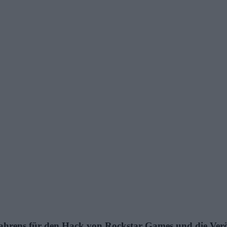
ahrens für den Hack von Rockstar Games und die Verö