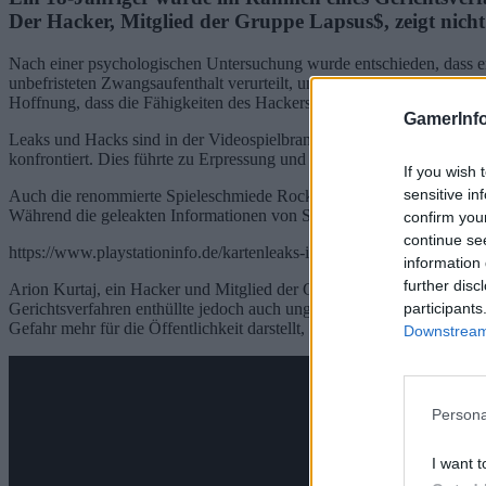
Der Hacker, Mitglied der Gruppe Lapsus$, zeigt nicht
Nach einer psychologischen Untersuchung wurde entschieden, dass er 
unbefristeten Zwangsaufenthalt verurteilt, und sein Autismus wurde 
Hoffnung, dass die Fähigkeiten des Hackers unter Betreuung in eine 
GamerInfo
Leaks und Hacks sind in der Videospielbranche ein anhaltendes Prob
konfrontiert. Dies führte zu Erpressung und der Veröffentlichung se
If you wish 
sensitive in
Auch die renommierte Spieleschmiede Rockstar Games blieb nicht von
Während die geleakten Informationen von Sony und Insomniac Games m
confirm you
continue se
https://www.playstationinfo.de/kartenleaks-in-gta-6-hinweise-auf-meh
information 
further disc
Arion Kurtaj, ein Hacker und Mitglied der Gruppe Lapsus$, trug maßg
participants
Gerichtsverfahren enthüllte jedoch auch ungewöhnliche Umstände. Gemä
Gefahr mehr für die Öffentlichkeit darstellt, in einem gesicherten Kr
Downstream 
Persona
I want t