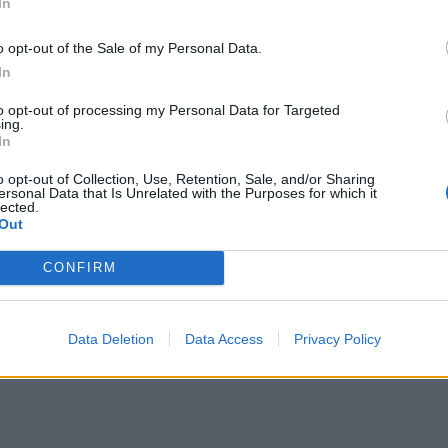
In
o opt-out of the Sale of my Personal Data.
In
to opt-out of processing my Personal Data for Targeted
ing.
In
o opt-out of Collection, Use, Retention, Sale, and/or Sharing
ersonal Data that Is Unrelated with the Purposes for which it
lected.
Out
CONFIRM
st, dass Kurtaj weiterhin die Absicht äußerte, so bald wie möglich wied
rden erst kürzlich von uns berichtet.
Data Deletion
Data Access
Privacy Policy
n-gta-6-sprengt-die-erwartungen-die-atemberaubende-qualitaet-die-das-ori