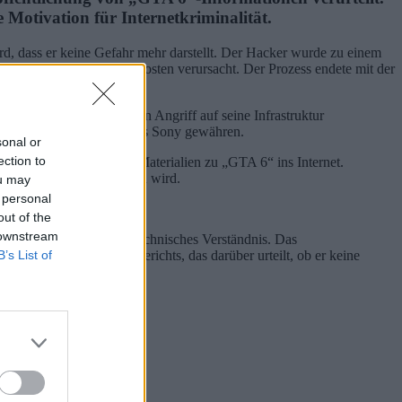
 Motivation für Internetkriminalität.
rd, dass er keine Gefahr mehr darstellt. Der Hacker wurde zu einem
kstar Games erhebliche Kosten verursacht. Der Prozess endete mit der
t einem schwerwiegenden Angriff auf seine Infrastruktur
-Studios und des Publishers Sony gewähren.
sonal or
ection to
nem Hack umfangreiche Materialien zu „GTA 6“ ins Internet.
A 6“ definitiv erscheinen wird.
ou may
 personal
out of the
 downstream
amit sein tiefgehendes technisches Verständnis. Das
B’s List of
ines spezialisierten Gerichts, das darüber urteilt, ob er keine