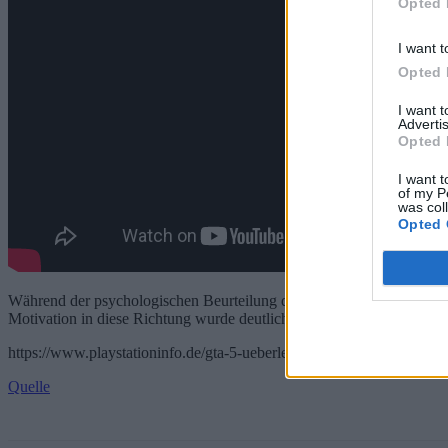
Opted 
I want t
Opted 
I want 
Advertis
Opted 
I want t
of my P
was col
Opted 
Während der psychologischen Beurteilung des Hackers stellten Ärzte fe
Motivation in diese Richtung wurde deutlich. Diese Entwicklungen wu
https://www.playstationinfo.de/gta-5-ueberlebt-die-zeit-fan-trailer-vo
Quelle