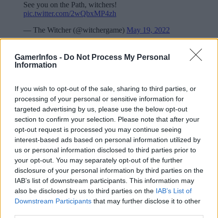
See you on the Path, witchers!
pic.twitter.com/2wQbxMP4zh
— The Witcher (@witchergame)
May 19, 2022
Freut ihr euch auf das Upgrade und stürzt euch mit Geralt nochmals
in sein Abenteuer?
GamerInfos -
Do Not Process My Personal
Information
If you wish to opt-out of the sale, sharing to third parties, or
processing of your personal or sensitive information for
targeted advertising by us, please use the below opt-out
section to confirm your selection. Please note that after your
opt-out request is processed you may continue seeing
interest-based ads based on personal information utilized by
us or personal information disclosed to third parties prior to
your opt-out. You may separately opt-out of the further
Vorheriger Artikel
Nächster Artikel
disclosure of your personal information by third parties on the
Arma Reforger – Arma
PS5 DualSense Wireless-
IAB’s list of downstream participants. This information may
erscheint endlich auch auf den
Controller bei Amazon im
also be disclosed by us to third parties on the
IAB’s List of
Konsolen!
Angebot
Downstream Participants
that may further disclose it to other
third parties.