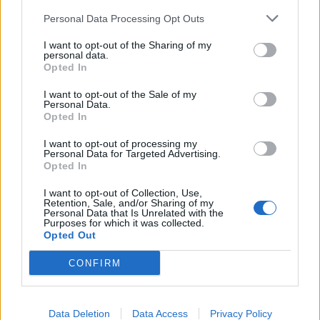
RELATED ARTICLES
Personal Data Processing Opt Outs
.News
Sony bereitet sich auf GTA 6 vor – PS5-Nachschub für den Mega-Launch
I want to opt-out of the Sharing of my
personal data.
gesichert
Opted In
3. August 2026
I want to opt-out of the Sale of my
Personal Data.
.News
Opted In
Halo: Campaign Evolved erhält erstes Update – Zahlreiche Fehler behoben
31. Juli 2026
I want to opt-out of processing my
Personal Data for Targeted Advertising.
Opted In
.News
PlayStation veröffentlicht neue Quartalszahlen – PS5 erreicht 95,3
I want to opt-out of Collection, Use,
Millionen verkaufte Konsolen
Retention, Sale, and/or Sharing of my
31. Juli 2026
Personal Data that Is Unrelated with the
Purposes for which it was collected.
Kommentieren Sie den Artikel
Opted Out
Kommenta
CONFIRM
Data Deletion
Data Access
Privacy Policy