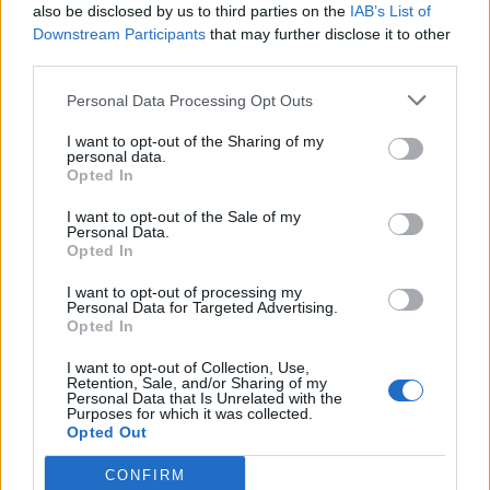
also be disclosed by us to third parties on the
IAB’s List of
Mail:*
Downstream Participants
that may further disclose it to other
Sie haben eine falsche E-Mail-Adresse eingegeben!
third parties.
Bitte geben Sie hier Ihre E-Mail-Adresse ein
Website:
Personal Data Processing Opt Outs
I want to opt-out of the Sharing of my
personal data.
Opted In
Suche
I want to opt-out of the Sale of my
Personal Data.
Opted In
Kategorien
I want to opt-out of processing my
Personal Data for Targeted Advertising.
.News
Opted In
E-Sport
I want to opt-out of Collection, Use,
E3 | GamesCom | Events | Messen
Retention, Sale, and/or Sharing of my
Personal Data that Is Unrelated with the
Purposes for which it was collected.
Gadgets
Opted Out
Gadgets | Zubehör | Hardware Reviews
CONFIRM
Gadgets | Zubehör | Technik