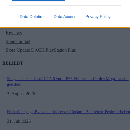
Game Previews
PlayStation
Data Deletion
Data Access
Privacy Policy
Preishits | Sonderangebote
Reviews
Sonderartikel
Store Update DACH PlayStation Plus
BELIEBT
Sony bereitet sich auf GTA 6 vor – PS5-Nachschub für den Mega-Launch
gesichert
3. August 2026
Halo: Campaign Evolved erhält erstes Update – Zahlreiche Fehler behoben
31. Juli 2026