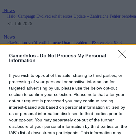
.News
Halo: Campaign Evolved erhält erstes Update – Zahlreiche Fehler behoben
31. Juli 2026
.News
PlayStation veröffentlicht neue Quartalszahlen – PS5 erreicht 95,3
Millionen verkaufte Konsolen
31. Juli 2026
GamerInfos -
Do Not Process My Personal
Information
Kommentieren Sie den Artikel
Kommenta
If you wish to opt-out of the sale, sharing to third parties, or
processing of your personal or sensitive information for
targeted advertising by us, please use the below opt-out
section to confirm your selection. Please note that after your
opt-out request is processed you may continue seeing
interest-based ads based on personal information utilized by
Bitte geben Sie Ihren Kommentar ein!
us or personal information disclosed to third parties prior to
Name:*
your opt-out. You may separately opt-out of the further
disclosure of your personal information by third parties on the
Bitte geben Sie hier Ihren Namen ein
IAB’s list of downstream participants. This information may
E-