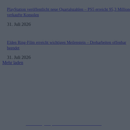
PlayStation veröffentlicht neue Quartalszahlen – PS5 erreicht 95,3 Millio
verkaufte Konsolen
31. Juli 2026
Elden Ring-Film erreicht wichtigen Meilenstein – Dreharbeiten offenbar
beendet
31. Juli 2026
Mehr laden
Impressum
Datenschutzerklärung
Copyright © 2019-2026
All Rights Reserved.
created by Soprao Social Media Marketing