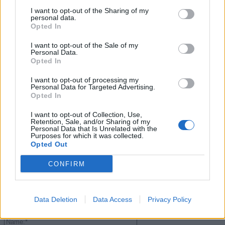
gesichert
I want to opt-out of the Sharing of my
3. August 2026
personal data.
Opted In
.News
I want to opt-out of the Sale of my
Halo: Campaign Evolved erhält erstes Update – Zahlreiche Fehler behoben
Personal Data.
31. Juli 2026
Opted In
I want to opt-out of processing my
.News
Personal Data for Targeted Advertising.
PlayStation veröffentlicht neue Quartalszahlen – PS5 erreicht 95,3
Opted In
Millionen verkaufte Konsolen
31. Juli 2026
I want to opt-out of Collection, Use,
Kommentieren Sie den Artikel
Retention, Sale, and/or Sharing of my
Personal Data that Is Unrelated with the
Purposes for which it was collected.
Kommenta
Opted Out
CONFIRM
Data Deletion
Data Access
Privacy Policy
Bitte geben Sie Ihren Kommentar ein!
Name:*