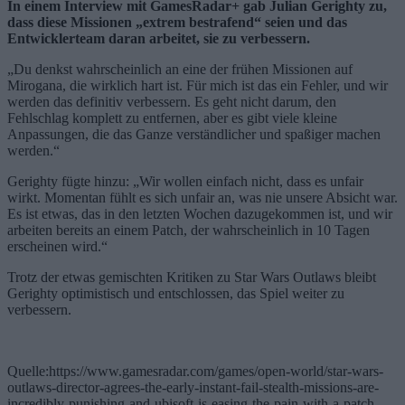
In einem Interview mit GamesRadar+ gab Julian Gerighty zu,
dass diese Missionen „extrem bestrafend“ seien und das
Entwicklerteam daran arbeitet, sie zu verbessern.
„Du denkst wahrscheinlich an eine der frühen Missionen auf
Mirogana, die wirklich hart ist. Für mich ist das ein Fehler, und wir
werden das definitiv verbessern. Es geht nicht darum, den
Fehlschlag komplett zu entfernen, aber es gibt viele kleine
Anpassungen, die das Ganze verständlicher und spaßiger machen
werden.“
Gerighty fügte hinzu: „Wir wollen einfach nicht, dass es unfair
wirkt. Momentan fühlt es sich unfair an, was nie unsere Absicht war.
Es ist etwas, das in den letzten Wochen dazugekommen ist, und wir
arbeiten bereits an einem Patch, der wahrscheinlich in 10 Tagen
erscheinen wird.“
Trotz der etwas gemischten Kritiken zu Star Wars Outlaws bleibt
Gerighty optimistisch und entschlossen, das Spiel weiter zu
verbessern.
Quelle:https://www.gamesradar.com/games/open-world/star-wars-
outlaws-director-agrees-the-early-instant-fail-stealth-missions-are-
incredibly-punishing-and-ubisoft-is-easing-the-pain-with-a-patch-