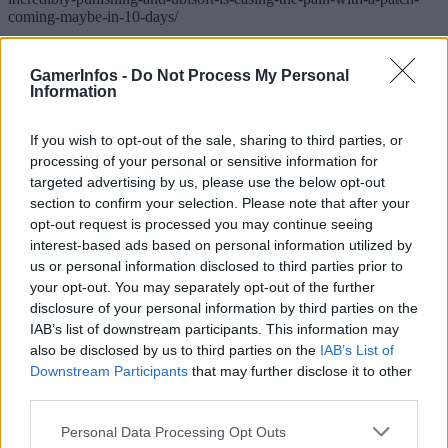
coming-maybe-in-10-days/
GamerInfos -
Do Not Process My Personal
TAGS
Star Wars Outlaws
Information
If you wish to opt-out of the sale, sharing to third parties, or
processing of your personal or sensitive information for
targeted advertising by us, please use the below opt-out
section to confirm your selection. Please note that after your
opt-out request is processed you may continue seeing
interest-based ads based on personal information utilized by
us or personal information disclosed to third parties prior to
Vorheriger Artikel
Nächster Artikel
your opt-out. You may separately opt-out of the further
GTA 6: Das am heißesten
Star Wars Outlaws: Dieses
disclosure of your personal information by third parties on the
erwartete Spiel aller Zeiten? +
neue Update ändert vieles
IAB’s list of downstream participants. This information may
Neue Infos
also be disclosed by us to third parties on the
IAB’s List of
Downstream Participants
that may further disclose it to other
third parties.
RELATED ARTICLES
.News
Personal Data Processing Opt Outs
Sony bereitet sich auf GTA 6 vor – PS5-Nachschub für den Mega-Launch