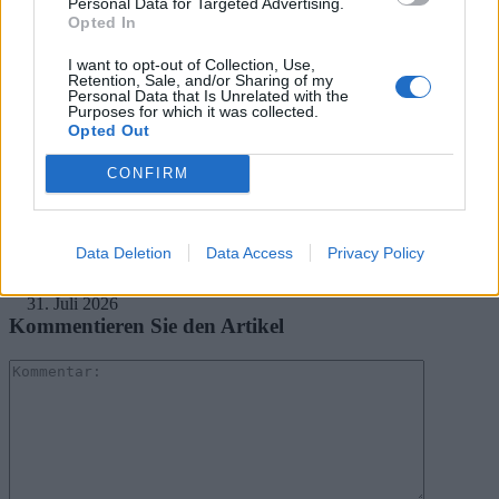
Personal Data for Targeted Advertising.
.News
Opted In
Sony bereitet sich auf GTA 6 vor – PS5-Nachschub für den Mega-Launch
gesichert
I want to opt-out of Collection, Use,
Retention, Sale, and/or Sharing of my
3. August 2026
Personal Data that Is Unrelated with the
Purposes for which it was collected.
Opted Out
.News
Halo: Campaign Evolved erhält erstes Update – Zahlreiche Fehler behoben
CONFIRM
31. Juli 2026
.News
Data Deletion
Data Access
Privacy Policy
PlayStation veröffentlicht neue Quartalszahlen – PS5 erreicht 95,3
Millionen verkaufte Konsolen
31. Juli 2026
Kommentieren Sie den Artikel
Kommenta