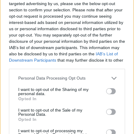
targeted advertising by us, please use the below opt-out
Mit dem Ende neuer Disc-Versionen dürfte sich dieser Trend in den
kommenden Jahren weiter beschleunigen.
section to confirm your selection. Please note that after your
opt-out request is processed you may continue seeing
Quelle:
PlayStationInfo
.de
interest-based ads based on personal information utilized by
us or personal information disclosed to third parties prior to
your opt-out. You may separately opt-out of the further
disclosure of your personal information by third parties on the
TAGS
PlayStation
IAB’s list of downstream participants. This information may
also be disclosed by us to third parties on the
IAB’s List of
Downstream Participants
that may further disclose it to other
third parties.
Personal Data Processing Opt Outs
I want to opt-out of the Sharing of my
personal data.
Vorheriger Artikel
Nächster Artikel
Opted In
GTA 6 Screenshot sorgt für
PS Plus Essential im Juli 2026
Diskussionen über versteckte
offiziell enthüllt: Diese 3 Spiele
I want to opt-out of the Sale of my
Personal Data.
Botschaft
gibt es jetzt gratis
Opted In
I want to opt-out of processing my
RELATED ARTICLES