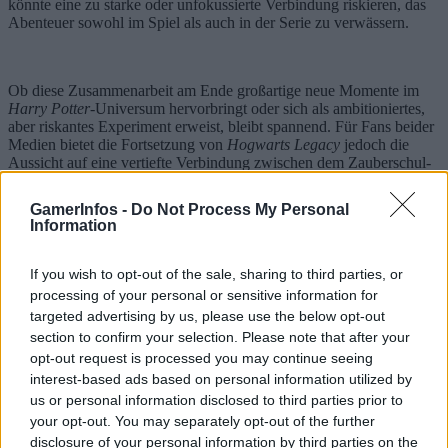
könnte eine zu starke oder unfokussierte Verbindung riskieren, das
Abenteuer sowohl im Spiel als auch in der Serie zu verwässern.
Ob diese Zusammenarbeit am Ende großartige neue Momente im
Harry Potter
-Universum hervorbringt oder sich als ambitioniertes,
aber riskantes Experiment erweist, bleibt spannend. Für Fans beider
Medien bietet die Fortsetzung von
Hogwarts Legacy
jedoch die
Aussicht auf eine vertiefte Verbindung zwischen dem Zauberschul-
Abenteuer und der neuen HBO-Serie – und damit das Potenzial für
noch mehr magische Erlebnisse im kommenden Kapitel dieses
GamerInfos -
Do Not Process My Personal
Universums.
Information
Quelle:https://variety.com/2024/tv/news/harry-potter-franchise-
future-tv-series-video-games-1236201249/
If you wish to opt-out of the sale, sharing to third parties, or
processing of your personal or sensitive information for
TAGS
Hogwarts Legacy
targeted advertising by us, please use the below opt-out
section to confirm your selection. Please note that after your
opt-out request is processed you may continue seeing
interest-based ads based on personal information utilized by
us or personal information disclosed to third parties prior to
your opt-out. You may separately opt-out of the further
disclosure of your personal information by third parties on the