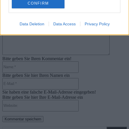
CONFIRM
31. Juli 2026
Kommentieren Sie den Artikel
Kommenta
Data Deletion
Data Access
Privacy Policy
Bitte geben Sie Ihren Kommentar ein!
Name:*
Bitte geben Sie hier Ihren Namen ein
E-
Mail:*
Sie haben eine falsche E-Mail-Adresse eingegeben!
Bitte geben Sie hier Ihre E-Mail-Adresse ein
Website: