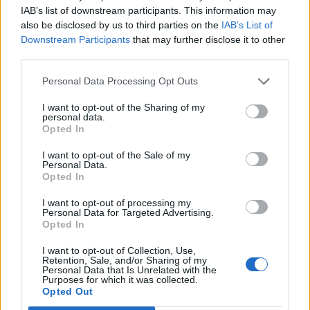
IAB’s list of downstream participants. This information may
also be disclosed by us to third parties on the
IAB’s List of
Vorheriger Artikel
Nächster Artikel
Downstream Participants
that may further disclose it to other
PlayStation 5 Pro:
Weniger Möglichkeiten zum
third parties.
Spezifikationen und
Punktesammeln: Sony vergibt
Verbesserungen für PS4-Spiele
verstärkt digitale
Personal Data Processing Opt Outs
enthüllt
Sammelobjekte statt Punkte.
I want to opt-out of the Sharing of my
personal data.
Opted In
RELATED ARTICLES
.News
I want to opt-out of the Sale of my
Sony bereitet sich auf GTA 6 vor – PS5-Nachschub für den Mega-Launch
Personal Data.
gesichert
Opted In
3. August 2026
I want to opt-out of processing my
Personal Data for Targeted Advertising.
.News
Opted In
Halo: Campaign Evolved erhält erstes Update – Zahlreiche Fehler behoben
31. Juli 2026
I want to opt-out of Collection, Use,
Retention, Sale, and/or Sharing of my
Personal Data that Is Unrelated with the
.News
Purposes for which it was collected.
PlayStation veröffentlicht neue Quartalszahlen – PS5 erreicht 95,3
Opted Out
Millionen verkaufte Konsolen