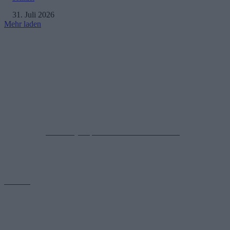
31. Juli 2026
Mehr laden
Impressum
Datenschutzerklärung
Copyright © 2019-2026
All Rights Reserved.
created by Soprao Social Media Marketing
Kontakt
GamerInfos.de bietet aktuelle Nachrichten, Tipps und Reviews aus
der Welt der Videospiele. Erfahre alles über die neuesten