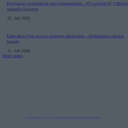
PlayStation veröffentlicht neue Quartalszahlen – PS5 erreicht 95,3 Millio
verkaufte Konsolen
31. Juli 2026
Elden Ring-Film erreicht wichtigen Meilenstein – Dreharbeiten offenbar
beendet
31. Juli 2026
Mehr laden
Impressum
Datenschutzerklärung
Copyright © 2019-2026
All Rights Reserved.
created by Soprao Social Media Marketing