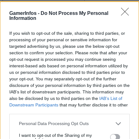
Sie haben eine falsche E-Mail-Adresse eingegeben!
Bitte geben Sie hier Ihre E-Mail-Adresse ein
GamerInfos -
Do Not Process My Personal
Website:
Information
If you wish to opt-out of the sale, sharing to third parties, or
processing of your personal or sensitive information for
targeted advertising by us, please use the below opt-out
Suche
section to confirm your selection. Please note that after your
opt-out request is processed you may continue seeing
interest-based ads based on personal information utilized by
Kategorien
us or personal information disclosed to third parties prior to
your opt-out. You may separately opt-out of the further
.News
disclosure of your personal information by third parties on the
IAB’s list of downstream participants. This information may
E-Sport
also be disclosed by us to third parties on the
IAB’s List of
E3 | GamesCom | Events | Messen
Downstream Participants
that may further disclose it to other
third parties.
Gadgets
Gadgets | Zubehör | Hardware Reviews
Personal Data Processing Opt Outs
Gadgets | Zubehör | Technik
I want to opt-out of the Sharing of my