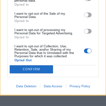
personal data.
Game Previews
Opted In
PlayStation
I want to opt-out of the Sale of my
Preishits | Sonderangebote
Personal Data.
Opted In
Reviews
Sonderartikel
I want to opt-out of processing my
Personal Data for Targeted Advertising.
Store Update DACH PlayStation Plus
Opted In
I want to opt-out of Collection, Use,
BELIEBT
Retention, Sale, and/or Sharing of my
Personal Data that Is Unrelated with the
Purposes for which it was collected.
Sony bereitet sich auf GTA 6 vor – PS5-Nachschub für den Mega-Launch
Opted Out
gesichert
CONFIRM
3. August 2026
Data Deletion
Data Access
Privacy Policy
Halo: Campaign Evolved erhält erstes Update – Zahlreiche Fehler behoben
31. Juli 2026