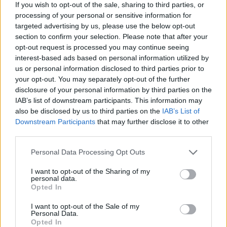
If you wish to opt-out of the sale, sharing to third parties, or
Reise Geht Weiter #Update
processing of your personal or sensitive information for
targeted advertising by us, please use the below opt-out
Die aufregende zweite Saison von
Call of Duty: Modern Warfare
ist mit vielen neuen Inhalten und Funktionen am 11. Februar
section to confirm your selection. Please note that after your
gestartet. Spieler auf der PlayStation 4 dürfen sich mit spannenden
opt-out request is processed you may continue seeing
Exklusivinhalten ins Gefecht stürzen.
interest-based ads based on personal information utilized by
In der zweiten Saison erhalten PS4-Spieler die neueste Special Ops
us or personal information disclosed to third parties prior to
Survival-Karte Azhir Cave und einen exklusiven* Waffenbauplan.
your opt-out. You may separately opt-out of the further
Weitere Informationen zum Spiel und zu den neuen Inhalten liefert
disclosure of your personal information by third parties on the
der unten stehende News-Alert.
IAB’s list of downstream participants. This information may
also be disclosed by us to third parties on the
IAB’s List of
Downstream Participants
that may further disclose it to other
third parties.
Personal Data Processing Opt Outs
I want to opt-out of the Sharing of my
personal data.
Opted In
I want to opt-out of the Sale of my
Vorheriger Artikel
Nächster Artikel
Personal Data.
Borderlands 3 – 3 neue Golden
The Division 2 – 85 Prozent
Opted In