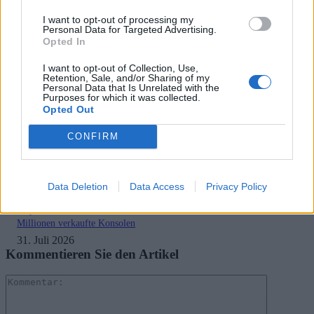
Keys für euch
reduziert
I want to opt-out of processing my
Personal Data for Targeted Advertising.
Opted In
RELATED ARTICLES
.News
I want to opt-out of Collection, Use,
Sony bereitet sich auf GTA 6 vor – PS5-Nachschub für den Mega-Launch
Retention, Sale, and/or Sharing of my
Personal Data that Is Unrelated with the
gesichert
Purposes for which it was collected.
3. August 2026
Opted Out
.News
CONFIRM
Halo: Campaign Evolved erhält erstes Update – Zahlreiche Fehler behoben
31. Juli 2026
Data Deletion
Data Access
Privacy Policy
.News
PlayStation veröffentlicht neue Quartalszahlen – PS5 erreicht 95,3
Millionen verkaufte Konsolen
31. Juli 2026
Kommentieren Sie den Artikel
Kommenta