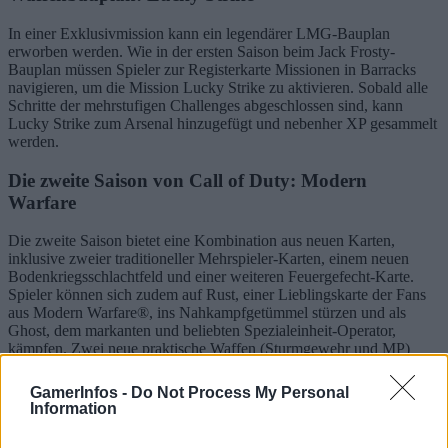
In einer Exklusivmission kann ein legendärer LMG-Bauplan
erworben werden. Wie in der ersten Saison beim Jack Frosty-
Bauplan müssen Spieler zur Registerkarte Missionen in Barracks
navigieren, um die Mission Lucky Strike zu aktivieren. Sobald alle
Schritte der mehrstufigen Challenges abgeschlossen sind, kann
Lucky Strike zum Arsenal hinzugefügt und nebenher XP gesammelt
werden.
Die zweite Saison von Call of Duty: Modern
Warfare
Die zweite Saison bietet eine Kombination aus neuen Karten,
inklusive zweier traditioneller Mehrspieler-Karten, einem neuen
Bodenkriegsschlachtfeld und einer weiteren Feuergefecht-Karte.
Spieler können sich zudem auf Rust, einer Lieblingskarte der Fans
aus Modern Warfare®, ins Nahkampfgetümmel stürzen und als
Ghost, dem markanten und beliebten Spezialeinheit-Operator,
kämpfen. Zwei neue praktische Waffen (Sturmgewehr und MP)
stehen für alle Onlinespieler zur Verfügung.
GamerInfos -
Do Not Process My Personal
Information
The Division 2: Warlords Of New York Video – Die