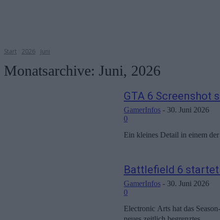
Start
2026
Juni
Monatsarchive: Juni, 2026
GTA 6 Screenshot s
GamerInfos
-
30. Juni 2026
0
Ein kleines Detail in einem de
Battlefield 6 start
GamerInfos
-
30. Juni 2026
0
Electronic Arts hat das Seaso
neues zeitlich begrenztes...