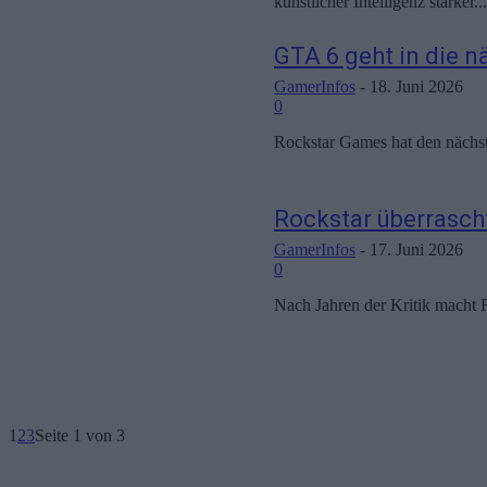
künstlicher Intelligenz stärker...
GTA 6 geht in die 
GamerInfos
-
18. Juni 2026
0
Rockstar Games hat den nächste
Rockstar überrascht
GamerInfos
-
17. Juni 2026
0
Nach Jahren der Kritik macht 
1
2
3
Seite 1 von 3