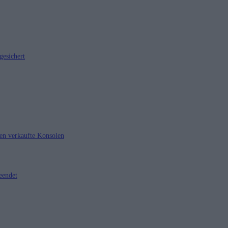
gesichert
nen verkaufte Konsolen
eendet