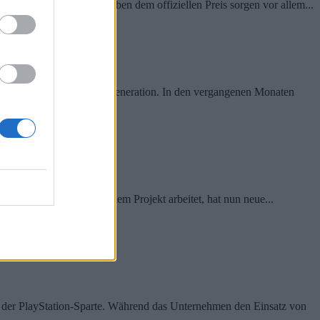
ionen veröffentlicht. Neben dem offiziellen Preis sorgen vor allem...
 auf die nächste Konsolengeneration. In den vergangenen Monaten
 gemeinsam mit A24 an dem Projekt arbeitet, hat nun neue...
iele und KI
ng der PlayStation-Sparte. Während das Unternehmen den Einsatz von