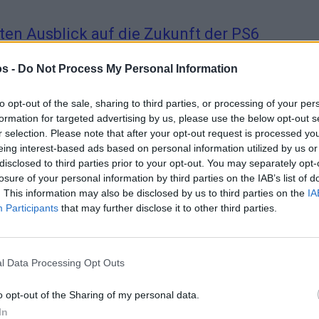
sten Ausblick auf die Zukunft der PS6
s -
Do Not Process My Personal Information
che Gerüchte um die PlayStation 6 und mögliche neue Hardware halten, 
to opt-out of the sale, sharing to third parties, or processing of your per
formation for targeted advertising by us, please use the below opt-out s
r selection. Please note that after your opt-out request is processed y
is neuer AAA-Spiele dauerhaft verändern?
eing interest-based ads based on personal information utilized by us or
disclosed to third parties prior to your opt-out. You may separately opt-
losure of your personal information by third parties on the IAB’s list of
. This information may also be disclosed by us to third parties on the
IA
Dollar sorgt Grand Theft Auto 6 derzeit nicht nur bei Fans für Disku
Participants
that may further disclose it to other third parties.
gen gestartet – Alle wichtigen Infos zu Preis
l Data Processing Opt Outs
o opt-out of the Sharing of my personal data.
In