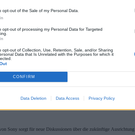
gen zu Grand Theft Auto 6 hat Rockstar Games zahlreiche neue Informat
o opt-out of the Sale of my Personal Data.
 näher und 2027 bleibt das heißeste Gerücht
In
to opt-out of processing my Personal Data for Targeted
ing.
In
n 6 bislang nicht offiziell angekündigt hat, mehren sich die Hinweise
o opt-out of Collection, Use, Retention, Sale, and/or Sharing
ersonal Data that Is Unrelated with the Purposes for which it
lected.
lm geht bei Gewalt einen anderen Weg
Out
CONFIRM
eath Stranding nimmt weiter Form an. Regisseur Michael Sarnoski, der
Data Deletion
Data Access
Privacy Policy
tsbericht sorgt für Diskussionen über PC-Sp
t von Sony sorgt für neue Diskussionen über die zukünftige Ausrichtu