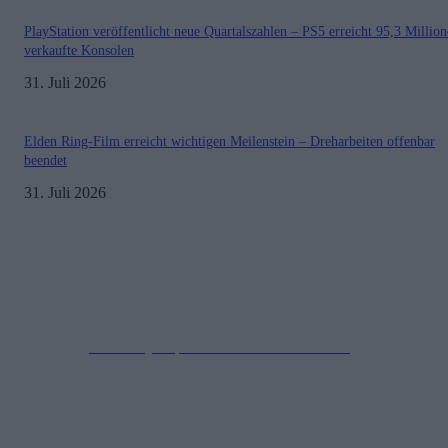
PlayStation veröffentlicht neue Quartalszahlen – PS5 erreicht 95,3 Millio
verkaufte Konsolen
31. Juli 2026
Elden Ring-Film erreicht wichtigen Meilenstein – Dreharbeiten offenbar
beendet
31. Juli 2026
Impressum
Datenschutzerklärung
Copyright © 2019-2026
All Rights Reserved.
created by Soprao Social Media Marketing
Kontakt