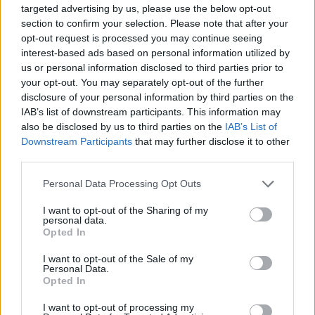
targeted advertising by us, please use the below opt-out
Crossover-Event verfügbar
section to confirm your selection. Please note that after your
GamerInfos
-
28. Januar 2026
opt-out request is processed you may continue seeing
0
interest-based ads based on personal information utilized by
Nach Resident Evil Requiem: Director zeigt
us or personal information disclosed to third parties prior to
Interesse Ableger
your opt-out. You may separately opt-out of the further
GamerInfos
-
28. Januar 2026
disclosure of your personal information by third parties on the
0
Resident Evil Requiem zeigt 18 Minuten Gameplay
IAB’s list of downstream participants. This information may
– Rückkehr nach Raccoon City mit zwei völlig
also be disclosed by us to third parties on the
IAB’s List of
unterschiedlichen Helden
Downstream Participants
that may further disclose it to other
GamerInfos
-
27. Januar 2026
third parties.
0
Verkaufsrekord trotz Gegenwind: Diablo 4
Personal Data Processing Opt Outs
übertrifft Blizzards Erwartungen deutlich
I want to opt-out of the Sharing of my
GamerInfos
-
27. Januar 2026
personal data.
0
Opted In
ARC Raiders rüstet auf: Headwinds-Update
startet nächste Ausbaustufe
I want to opt-out of the Sale of my
Personal Data.
GamerInfos
-
27. Januar 2026
Opted In
0
Lebenszeichen von Red Dead Redemption 2?
I want to opt-out of processing my
Next-Gen-Version sorgt erneut für Spekulationen