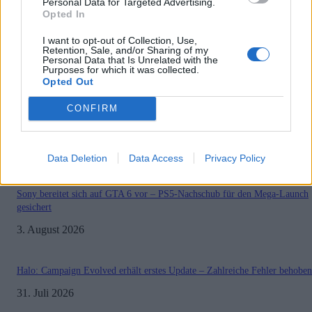
Personal Data for Targeted Advertising.
GamerInfos
-
26. Januar 2026
Opted In
0
I want to opt-out of Collection, Use,
Retention, Sale, and/or Sharing of my
Personal Data that Is Unrelated with the
Purposes for which it was collected.
1
2
3
...
7
Seite 1 von 7
Opted Out
CONFIRM
MOST READ
Data Deletion
Data Access
Privacy Policy
Sony bereitet sich auf GTA 6 vor – PS5-Nachschub für den Mega-Launch
gesichert
3. August 2026
Halo: Campaign Evolved erhält erstes Update – Zahlreiche Fehler behoben
31. Juli 2026