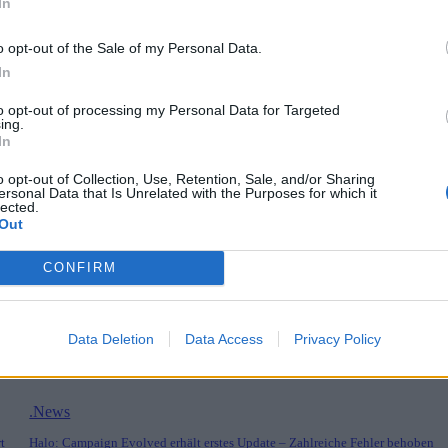
In
kehr nach Raccoon City und dem klaren Fokus auf klassischen Survival-H
o opt-out of the Sale of my Personal Data.
In
hs-jahre-entwicklung-und-die-bewusste-rueckkehr-nach-raccoon-city/
to opt-out of processing my Personal Data for Targeted
ing.
In
o opt-out of Collection, Use, Retention, Sale, and/or Sharing
ersonal Data that Is Unrelated with the Purposes for which it
lected.
Out
CONFIRM
lwelt
Data Deletion
Data Access
Privacy Policy
.News
t
Halo: Campaign Evolved erhält erstes Update – Zahlreiche Fehler behoben