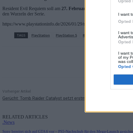
Opted 
Resident Evil Requiem soll am
27. Februar
erscheinen. Mit der Rück
den Wurzeln der Serie.
I want t
Opted 
https://www.playstationinfo.de/2026/01/29/resident-evil-requiem-sec
I want 
TAGS
PlayStation
PlayStation 5
Resident Evil Requiem
Advertis
Opted 
I want t
of my P
was col
Teilen
Opted 
Vorheriger Artikel
Gerücht: Tomb Raider Catalyst setzt erstmals auf eine offene Spie
RELATED ARTICLES
.News
Sony bereitet sich auf GTA 6 vor – PS5-Nachschub für den Mega-Launch gesicher