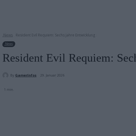
.News
Resident Evil Requiem: Sechs Jahre Entwicklung
.News
Resident Evil Requiem: Sec
By
GamerInfos
29. Januar 2026
1
min.
Teilen