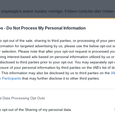
 ursprünglich andere Ansätze verfolgte. Frühere Gerüchte über Online-E
Einzelspieler-Erlebnis
. Damit verschwanden Mehrspieler- und Online-K
s -
Do Not Process My Personal Information
asa Sato zeitgleich auf Resident Evil Village konzentrierte.
to opt-out of the sale, sharing to third parties, or processing of your per
formation for targeted advertising by us, please use the below opt-out s
ielern gut ankamen, gab es immer wieder Stimmen, die eine stärkere A
r selection. Please note that after your opt-out request is processed y
eing interest-based ads based on personal information utilized by us or
disclosed to third parties prior to your opt-out. You may separately opt-
losure of your personal information by third parties on the IAB’s list of
, dass sie sich von der in RE6 etablierten Handlung entfernten. Wir f
. This information may also be disclosed by us to third parties on the
IA
Participants
that may further disclose it to other third parties.
n City
– jenem Ort, der für viele Fans bis heute als Herzstück der Re
l Data Processing Opt Outs
em zu veröffentlichen. Dennoch scheint dies dem Interesse keinen Ab
o opt-out of the Sharing of my personal data.