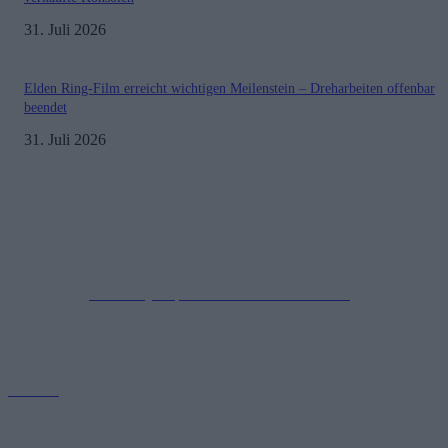
31. Juli 2026
Elden Ring-Film erreicht wichtigen Meilenstein – Dreharbeiten offenbar
beendet
31. Juli 2026
Impressum
Datenschutzerklärung
Copyright © 2019-2026
All Rights Reserved.
created by Soprao Social Media Marketing
Kontakt