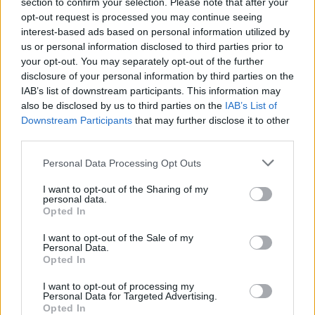
section to confirm your selection. Please note that after your
GamerInfos
-
28. Oktober 2025
opt-out request is processed you may continue seeing
0
interest-based ads based on personal information utilized by
Plant Sony schon 2027 den Next-Gen-Start?
us or personal information disclosed to third parties prior to
GamerInfos
-
22. Oktober 2025
your opt-out. You may separately opt-out of the further
0
disclosure of your personal information by third parties on the
Kommt Halo wirklich für die PS5? Neue Gerüchte
IAB’s list of downstream participants. This information may
vor Ankündigung beim Halo World Championship
also be disclosed by us to third parties on the
IAB’s List of
GamerInfos
-
22. Oktober 2025
Downstream Participants
that may further disclose it to other
0
third parties.
Red Dead Redemption 2: Kommt der PS5 und
Xbox Series-Port überhaupt noch?
Personal Data Processing Opt Outs
GamerInfos
-
22. Oktober 2025
0
I want to opt-out of the Sharing of my
personal data.
Ubisoft: Was sich hinter den Kulissen von
Opted In
Assassin’s Creed tut
GamerInfos
-
15. Oktober 2025
I want to opt-out of the Sale of my
0
Personal Data.
GTA 6: Rockstar Games plant offenbar Premium-
Opted In
Strategie für den Launch
I want to opt-out of processing my
GamerInfos
-
15. Oktober 2025
Personal Data for Targeted Advertising.
0
Opted In