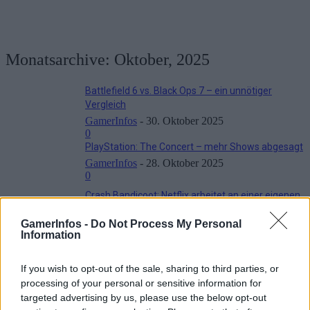
Monatsarchive: Oktober, 2025
Battlefield 6 vs. Black Ops 7 – ein unnötiger
Vergleich
GamerInfos
-
30. Oktober 2025
0
PlayStation: The Concert – mehr Shows abgesagt
GamerInfos
-
28. Oktober 2025
0
Crash Bandicoot: Netflix arbeitet an einer eigenen
Serie
GamerInfos -
Do Not Process My Personal
GamerInfos
-
28. Oktober 2025
Information
0
Neu auf Netflix im November 2025
GamerInfos
-
28. Oktober 2025
If you wish to opt-out of the sale, sharing to third parties, or
0
processing of your personal or sensitive information for
targeted advertising by us, please use the below opt-out
Battlefield 6: Season 1 startet mit Twitch Drops