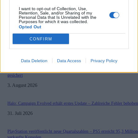
I want to opt-out of Collection, Use,
Retention, Sale, and/or Sharing of my
1
2
Seite 1 von 2
Personal Data that Is Unrelated with the
Purposes for which it was collected.
Opted Out
CONFIRM
MOST READ
Data Deletion
Data Access
Privacy Policy
Sony bereitet sich auf GTA 6 vor – PS5-Nachschub für den Mega-Launch
gesichert
3. August 2026
Halo: Campaign Evolved erhält erstes Update – Zahlreiche Fehler behoben
31. Juli 2026
PlayStation veröffentlicht neue Quartalszahlen – PS5 erreicht 95,3 Millio
verkaufte Konsolen