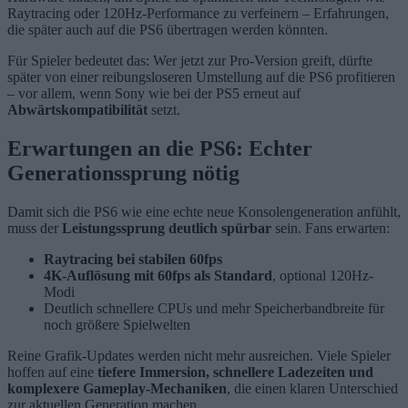
Raytracing oder 120Hz-Performance zu verfeinern – Erfahrungen,
die später auch auf die PS6 übertragen werden könnten.
Für Spieler bedeutet das: Wer jetzt zur Pro-Version greift, dürfte
später von einer reibungsloseren Umstellung auf die PS6 profitieren
– vor allem, wenn Sony wie bei der PS5 erneut auf
Abwärtskompatibilität
setzt.
Erwartungen an die PS6: Echter
Generationssprung nötig
Damit sich die PS6 wie eine echte neue Konsolengeneration anfühlt,
muss der
Leistungssprung deutlich spürbar
sein. Fans erwarten:
Raytracing bei stabilen 60fps
4K-Auflösung mit 60fps als Standard
, optional 120Hz-
Modi
Deutlich schnellere CPUs und mehr Speicherbandbreite für
noch größere Spielwelten
Reine Grafik-Updates werden nicht mehr ausreichen. Viele Spieler
hoffen auf eine
tiefere Immersion, schnellere Ladezeiten und
komplexere Gameplay-Mechaniken
, die einen klaren Unterschied
zur aktuellen Generation machen.