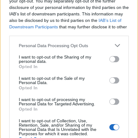
your opt-out. You may separately opt-out of the further
disclosure of your personal information by third parties on the
Kategorien
IAB’s list of downstream participants. This information may
also be disclosed by us to third parties on the
IAB’s List of
.News
Downstream Participants
that may further disclose it to other
E-Sport
third parties.
E3 | GamesCom | Events | Messen
Personal Data Processing Opt Outs
Gadgets
I want to opt-out of the Sharing of my
Gadgets | Zubehör | Hardware Reviews
personal data.
Opted In
Gadgets | Zubehör | Technik
Game Previews
I want to opt-out of the Sale of my
Personal Data.
PlayStation
Opted In
Preishits | Sonderangebote
I want to opt-out of processing my
Personal Data for Targeted Advertising.
Reviews
Opted In
Sonderartikel
I want to opt-out of Collection, Use,
Store Update DACH PlayStation Plus
Retention, Sale, and/or Sharing of my
Personal Data that Is Unrelated with the
Purposes for which it was collected.