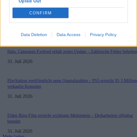
BELIEBT
Opted Out
CONFIRM
Sony bereitet sich auf GTA 6 vor – PS5-Nachschub für den Mega-Launch
gesichert
3. August 2026
Data Deletion
Data Access
Privacy Policy
Halo: Campaign Evolved erhält erstes Update – Zahlreiche Fehler behoben
31. Juli 2026
PlayStation veröffentlicht neue Quartalszahlen – PS5 erreicht 95,3 Millio
verkaufte Konsolen
31. Juli 2026
Elden Ring-Film erreicht wichtigen Meilenstein – Dreharbeiten offenbar
beendet
31. Juli 2026
Mehr laden