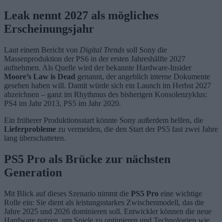
Leak nennt 2027 als mögliches
Erscheinungsjahr
Laut einem Bericht von
Digital Trends
soll Sony die
Massenproduktion der PS6 in der ersten Jahreshälfte 2027
aufnehmen. Als Quelle wird der bekannte Hardware-Insider
Moore’s Law is Dead
genannt, der angeblich interne Dokumente
gesehen haben will. Damit würde sich ein Launch im Herbst 2027
abzeichnen – ganz im Rhythmus des bisherigen Konsolenzyklus:
PS4 im Jahr 2013, PS5 im Jahr 2020.
Ein früherer Produktionsstart könnte Sony außerdem helfen, die
Lieferprobleme
zu vermeiden, die den Start der PS5 fast zwei Jahre
lang überschatteten.
PS5 Pro als Brücke zur nächsten
Generation
Mit Blick auf dieses Szenario nimmt die
PS5 Pro
eine wichtige
Rolle ein: Sie dient als leistungsstarkes Zwischenmodell, das die
Jahre 2025 und 2026 dominieren soll. Entwickler können die neue
Hardware nutzen, um Spiele zu optimieren und Technologien wie