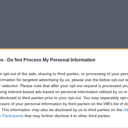
mt im März 2025?
s -
Do Not Process My Personal Information
5
to opt-out of the sale, sharing to third parties, or processing of your per
iele für PS4 und PS5 – EA UFC 5, Hi-Fi Rush und Stray im Fokus. A
formation for targeted advertising by us, please use the below opt-out s
r selection. Please note that after your opt-out request is processed y
eing interest-based ads based on personal information utilized by us or
lattform für von Spielern erstellte Inhalte?
disclosed to third parties prior to your opt-out. You may separately opt-
losure of your personal information by third parties on the IAB’s list of
rn
. This information may also be disclosed by us to third parties on the
IA
5
Participants
that may further disclose it to other third parties.