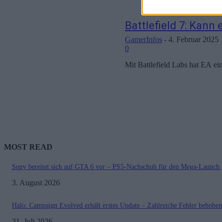
Battlefield 7: Kann
GamerInfos
-
4. Februar 2025
0
Mit Battlefield Labs hat EA ei
MOST READ
Sony bereitet sich auf GTA 6 vor – PS5-Nachschub für den Mega-Launch 
3. August 2026
Halo: Campaign Evolved erhält erstes Update – Zahlreiche Fehler behoben
31. Juli 2026