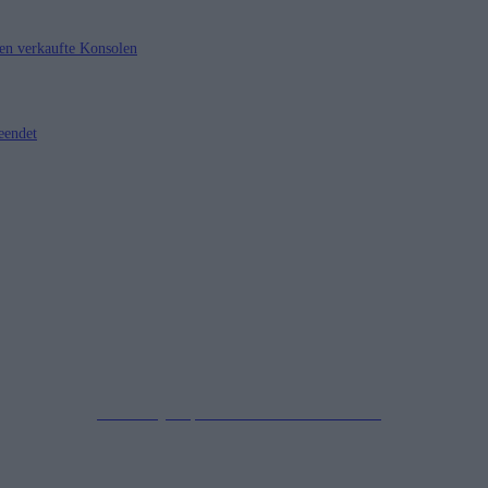
nen verkaufte Konsolen
eendet
Impressum
Datenschutzerklärung
Copyright © 2019-2026
All Rights Reserved.
created by Soprao Social Media Marketing