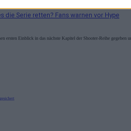
 es die Serie retten? Fans warnen vor Hype
nen ersten Einblick in das nächste Kapitel der Shooter-Reihe gegeben u
gesichert