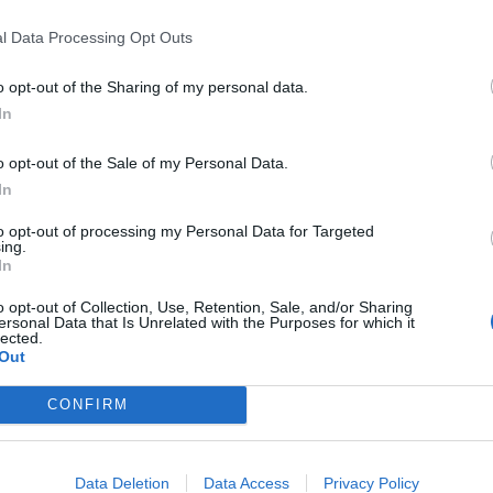
elern erstellte Inhalte? Rockstar im Gespräch mit Roblox- und Fortnite-Entwicklern Laut Que
l Data Processing Opt Outs
on Network dem GTA 6 Release standhalten?
5
o opt-out of the Sharing of my personal data.
In
all von fast 24 Stunden – der zweitlängste in der Geschichte des Netz
o opt-out of the Sale of my Personal Data.
In
rk down – Fehlercode WS-116449-5 und Serv
to opt-out of processing my Personal Data for Targeted
ing.
In
nde was auch immer oder ein anderes Spiel gefreut, aber kannst dich n
o opt-out of Collection, Use, Retention, Sale, and/or Sharing
ersonal Data that Is Unrelated with the Purposes for which it
lected.
Out
rse wird eingestellt – Serverabschaltung im 
CONFIRM
ten Laufzeit verabschiedet sich Capcom von Resident Evil: ReVerse. Da
Data Deletion
Data Access
Privacy Policy