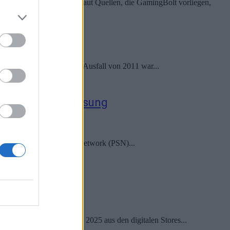
llen, die GamingBolt vorliegen,
werks. Nur der 23-tägige Ausfall von 2011 war...
er-Probleme – Lösung
icht mit dem PlayStation Network (PSN)...
Juni 2025
s Spiel wird am 3. März 2025 aus den digitalen Stores...