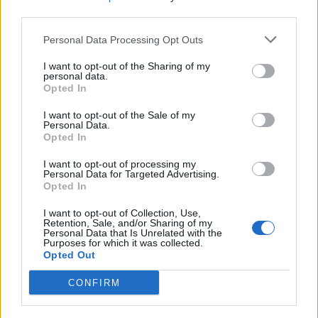
ist jetzt erhältlich!
Update bringt neue Inhalte
third parties.
Personal Data Processing Opt Outs
RELATED ARTICLES
I want to opt-out of the Sharing of my
.News
personal data.
Sony bereitet sich auf GTA 6 vor – PS5-Nachschub für den Mega-Launch
Opted In
gesichert
3. August 2026
I want to opt-out of the Sale of my
Personal Data.
Opted In
.News
Halo: Campaign Evolved erhält erstes Update – Zahlreiche Fehler behoben
I want to opt-out of processing my
Personal Data for Targeted Advertising.
31. Juli 2026
Opted In
.News
I want to opt-out of Collection, Use,
PlayStation veröffentlicht neue Quartalszahlen – PS5 erreicht 95,3
Retention, Sale, and/or Sharing of my
Personal Data that Is Unrelated with the
Millionen verkaufte Konsolen
Purposes for which it was collected.
31. Juli 2026
Opted Out
Kommentieren Sie den Artikel
CONFIRM
Kommenta