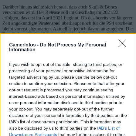
Darüber hinaus stellte sich heraus, dass auch Skull & Bones
verschoben wird. Der Release soll im Geschäftsjahr 2021/22
erfolgen, das erst im April 2021 beginnt. Ob das bereits vor längerer
Zeit angekündigte Piratenspiel überhaupt noch für die PS4 erscheint,
bleibt vorerst abzuwarten. Aktuell ist jedoch davon auszugehen. Die
Begründung für den Schritt, zahlreiche Spiele zu verschieben, ist
übrigens der Wunsch nach zusätzlicher Entwicklungszeit. Man
GamerInfos -
Do Not Process My Personal
möchte gewährleisten, dass die Entwicklerteams ausreichend Zeit
Information
haben, um die geplanten Innovationen perfekt umzusetzen.
If you wish to opt-out of the sale, sharing to third parties, or
processing of your personal or sensitive information for
TAGS
gamer
games
PlayStation
PlayStation 5
targeted advertising by us, please use the below opt-out
section to confirm your selection. Please note that after your
opt-out request is processed you may continue seeing
interest-based ads based on personal information utilized by
us or personal information disclosed to third parties prior to
your opt-out. You may separately opt-out of the further
disclosure of your personal information by third parties on the
IAB’s list of downstream participants. This information may
Vorheriger Artikel
Nächster Artikel
also be disclosed by us to third parties on the
IAB’s List of
Call of Duty: Modern Warfare
Star Wars Battlefront 2 –
Downstream Participants
that may further disclose it to other