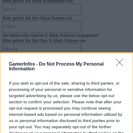
Bitte geben Sie Ihren Kommentar ein!
Name:*
Bitte geben Sie hier Ihren Namen ein
E-
Mail:*
Sie haben eine falsche E-Mail-Adresse eingegeben!
Bitte geben Sie hier Ihre E-Mail-Adresse ein
Website:
GamerInfos -
Do Not Process My Personal
Information
Suche
If you wish to opt-out of the sale, sharing to third parties, or
processing of your personal or sensitive information for
targeted advertising by us, please use the below opt-out
Kategorien
section to confirm your selection. Please note that after your
opt-out request is processed you may continue seeing
.News
interest-based ads based on personal information utilized by
E-Sport
us or personal information disclosed to third parties prior to
your opt-out. You may separately opt-out of the further
E3 | GamesCom | Events | Messen
disclosure of your personal information by third parties on the