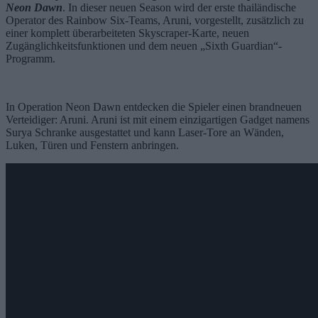
Neon Dawn
.
In dieser neuen Season wird der erste thailändische
Operator des Rainbow Six-Teams, Aruni, vorgestellt, zusätzlich zu
einer komplett überarbeiteten Skyscraper-Karte, neuen
Zugänglichkeitsfunktionen und dem neuen „Sixth Guardian“-
Programm.
In Operation Neon Dawn entdecken die Spieler einen brandneuen
Verteidiger: Aruni. Aruni ist mit einem einzigartigen Gadget namens
Surya Schranke ausgestattet und kann Laser-Tore an Wänden,
Luken, Türen und Fenstern anbringen.