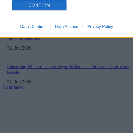
Halo: Campaign Evolved erhält erstes Update – Zahlreiche Fehler behoben
CONFIRM
31. Juli 2026
Data Deletion
Data Access
Privacy Policy
PlayStation veröffentlicht neue Quartalszahlen – PS5 erreicht 95,3 Millio
verkaufte Konsolen
31. Juli 2026
Elden Ring-Film erreicht wichtigen Meilenstein – Dreharbeiten offenbar
beendet
31. Juli 2026
Mehr laden
Impressum
Datenschutzerklärung
Copyright © 2019-2026