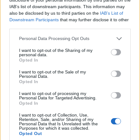
Gadgets
IAB’s list of downstream participants. This information may
Gadgets | Zubehör | Hardware Reviews
also be disclosed by us to third parties on the
IAB’s List of
Downstream Participants
that may further disclose it to other
Gadgets | Zubehör | Technik
third parties.
Game Previews
Personal Data Processing Opt Outs
PlayStation
Preishits | Sonderangebote
I want to opt-out of the Sharing of my
personal data.
Reviews
Opted In
Sonderartikel
I want to opt-out of the Sale of my
Personal Data.
Store Update DACH PlayStation Plus
Opted In
BELIEBT
I want to opt-out of processing my
Personal Data for Targeted Advertising.
Opted In
Sony bereitet sich auf GTA 6 vor – PS5-Nachschub für den Mega-Launch
I want to opt-out of Collection, Use,
gesichert
Retention, Sale, and/or Sharing of my
Personal Data that Is Unrelated with the
3. August 2026
Purposes for which it was collected.
Opted Out