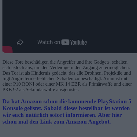
Diese Tore beschädigen die Angreifer und ihre Gadgets, schalten
sich jedoch aus, um den Verteidigern den Zugang zu ermöglichen.
Das Tor ist als Hindernis gedacht, das alle Drohnen, Projektile und
fügt Angreifern erheblichen Schaden zu beschädigt. Aruni ist mit
einer P10 RONI oder einer MK 14 EBR als Primärwaffe und einer
PRB 92 als Sekundärwaffe ausgerüstet.
Da hat Amazon schon die kommende PlayStation 5
Konsole gelistet. Sobald dieses bestellbar ist werden
wir euch natürlich sofort informieren. Aber hier
schon mal den
Link
zum Amazon Angebot.