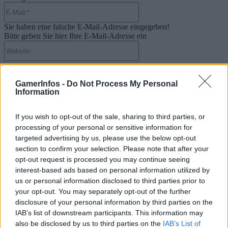
E-
Mail:*
Sie haben eine falsche E-Mail-Adresse eingegeben!
Bitte geben Sie hier Ihre E-Mail-Adresse ein
Website:
GamerInfos -
Do Not Process My Personal
Information
Suche
If you wish to opt-out of the sale, sharing to third parties, or
processing of your personal or sensitive information for
Kategorien
targeted advertising by us, please use the below opt-out
section to confirm your selection. Please note that after your
.News
opt-out request is processed you may continue seeing
E-Sport
interest-based ads based on personal information utilized by
us or personal information disclosed to third parties prior to
E3 | GamesCom | Events | Messen
your opt-out. You may separately opt-out of the further
Gadgets
disclosure of your personal information by third parties on the
IAB’s list of downstream participants. This information may
Gadgets | Zubehör | Hardware Reviews
also be disclosed by us to third parties on the
IAB’s List of