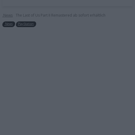
.News
The Last of Us Part II Remastered ab sofort erhältlich
.News
PlayStation