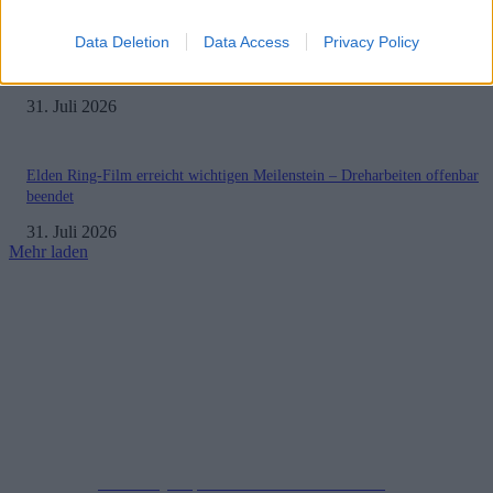
Data Deletion
Data Access
Privacy Policy
PlayStation veröffentlicht neue Quartalszahlen – PS5 erreicht 95,3 Millio
verkaufte Konsolen
31. Juli 2026
Elden Ring-Film erreicht wichtigen Meilenstein – Dreharbeiten offenbar
beendet
31. Juli 2026
Mehr laden
Impressum
Datenschutzerklärung
Copyright © 2019-2026
All Rights Reserved.
created by Soprao Social Media Marketing