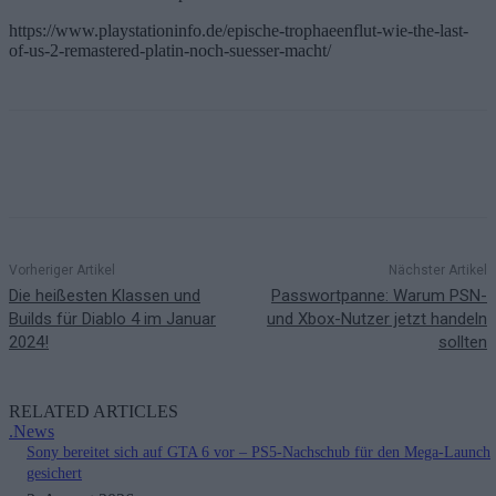
https://www.playstationinfo.de/epische-trophaeenflut-wie-the-last-
of-us-2-remastered-platin-noch-suesser-macht/
Vorheriger Artikel
Nächster Artikel
Die heißesten Klassen und
Passwortpanne: Warum PSN-
Builds für Diablo 4 im Januar
und Xbox-Nutzer jetzt handeln
2024!
sollten
RELATED ARTICLES
.News
Sony bereitet sich auf GTA 6 vor – PS5-Nachschub für den Mega-Launch
gesichert