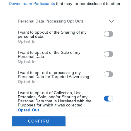
Gadgets | Zubehör | Technik
Downstream Participants
that may further disclose it to other
third parties.
Game Previews
PlayStation
Personal Data Processing Opt Outs
Preishits | Sonderangebote
I want to opt-out of the Sharing of my
personal data.
Reviews
Opted In
Sonderartikel
I want to opt-out of the Sale of my
Store Update DACH PlayStation Plus
Personal Data.
Opted In
BELIEBT
I want to opt-out of processing my
Personal Data for Targeted Advertising.
Opted In
Sony bereitet sich auf GTA 6 vor – PS5-Nachschub für den Mega-Launch
gesichert
I want to opt-out of Collection, Use,
Retention, Sale, and/or Sharing of my
3. August 2026
Personal Data that Is Unrelated with the
Purposes for which it was collected.
Opted Out
Halo: Campaign Evolved erhält erstes Update – Zahlreiche Fehler behoben
CONFIRM
31. Juli 2026