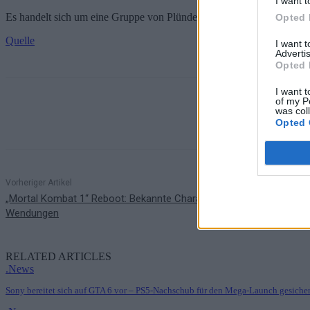
I want t
Es handelt sich um eine Gruppe von Plünderern, die am Rande einer Sta
Opted 
Quelle
I want 
Advertis
Opted 
I want t
of my P
was col
Teilen
Opted 
Vorheriger Artikel
„Mortal Kombat 1“ Reboot: Bekannte Charaktere in neuen Rollen u
Wendungen
RELATED ARTICLES
.News
Sony bereitet sich auf GTA 6 vor – PS5-Nachschub für den Mega-Launch gesicher