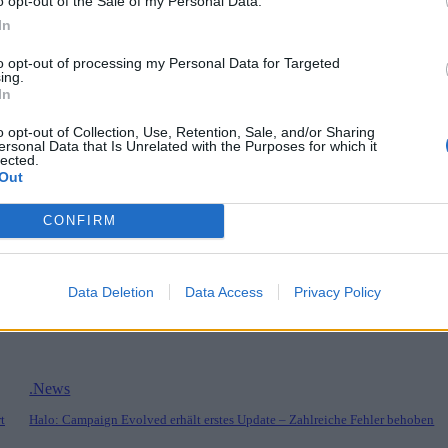
o opt-out of the Sale of my Personal Data.
dt ums Überleben kämpft. Ihr Hauptquartier ist ein viktorianisches Hau
In
to opt-out of processing my Personal Data for Targeted
ing.
In
o opt-out of Collection, Use, Retention, Sale, and/or Sharing
ersonal Data that Is Unrelated with the Purposes for which it
lected.
Out
CONFIRM
nd überraschenden
Fl
Data Deletion
Data Access
Privacy Policy
.News
t
Halo: Campaign Evolved erhält erstes Update – Zahlreiche Fehler behoben