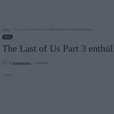
.News
The Last of Us Part 3 enthüllt: Details und Spekulationen
.News
The Last of Us Part 3 enthül
By
GamerInfos
3. Juli 2023
1
min.
Teilen