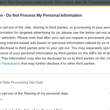
 3. Neil Druckmann hatte bereits 2021 erklärt, dass die Grundstruktur 
n über den Fortschritt des dritten Teils erhalten zu haben und verrät,
s -
Do Not Process My Personal Information
t, dass The Last of Us Part 3 in Entwicklung sei und dass auch andere d
amit Motion Capture gemeint ist, antwortet ViewerAnon, dass Kameras
to opt-out of the sale, sharing to third parties, or processing of your per
formation for targeted advertising by us, please use the below opt-out s
 zur Erfassung und Aufzeichnung von Bewegungen. Nach der Aufnahme
r selection. Please note that after your opt-out request is processed y
en in Videospielen umgesetzt werden.
eing interest-based ads based on personal information utilized by us or
disclosed to third parties prior to your opt-out. You may separately opt-
elen wird wie in The Last of Us Part 2. Da wir im zweiten Teil größtent
losure of your personal information by third parties on the IAB’s list of
. This information may also be disclosed by us to third parties on the
IA
zusammengefasst
Participants
that may further disclose it to other third parties.
einem Tweet von DanielRPK ist die Rede von fünf neuen Charakteren. 
eichte Spoilerwarnung!).
l Data Processing Opt Outs
aus der Gruppe und zeigt eine dunkle Seite
o opt-out of the Sharing of my personal data.
t zu Ezra und dem Haus wählen
In