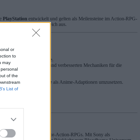
ie
PlayStation
entwickelt und gelten als Meilensteine im Action-RPG-
e- und Entertainment-Bereich aus.
sonal or
ection to
s Souls
oder
Bloodborne
.
ou may
it modernisierter Grafik und verbesserten Mechaniken für die
 personal
out of the
en Ring
oder
Bloodborne
als Anime-Adaptionen umzusetzen.
 downstream
echen können.
B’s List of
bnisse zu schaffen.
anzubieten.
tsetzung
des Gothic-Horror-Action-RPGs. Mit Sony als