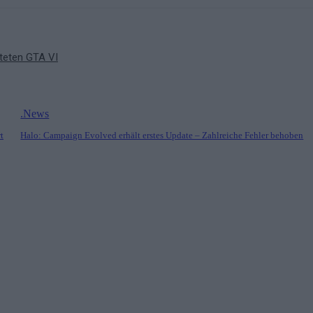
rteten GTA VI
.News
t
Halo: Campaign Evolved erhält erstes Update – Zahlreiche Fehler behoben