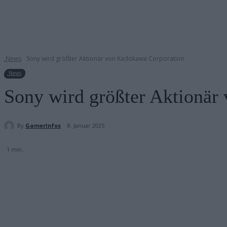
.News
Sony wird größter Aktionär von Kadokawa Corporation
.News
Sony wird größter Aktionär
By
GamerInfos
8. Januar 2025
1
min.
Teilen