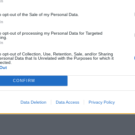
detaka Miyazaki
, der kreative Kopf hinter FromSoftware, in der Ve
In
o opt-out of the Sale of my Personal Data.
In
to opt-out of processing my Personal Data for Targeted
e-Portfolio stärker einbinden. Anime-Adaptionen von Spielen erfreu
ing.
In
o opt-out of Collection, Use, Retention, Sale, and/or Sharing
 Sony
ersonal Data that Is Unrelated with the Purposes for which it
lected.
Out
n neuen Projekten und Kooperationen. Ob es ein neues
Bloodborne
, 
CONFIRM
r Geschichte von
FromSoftware
und
Sony
aufschlagen.
Data Deletion
Data Access
Privacy Policy