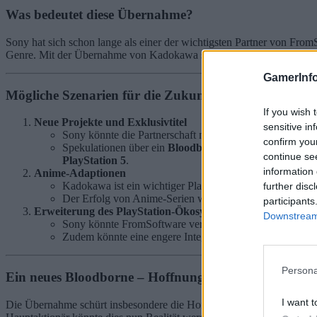
Was bedeutet diese Übernahme?
Sony hat sich schon lange als einer der wichtigsten Partner von FromS
Genre. Mit der Übernahme von Kadokawa stärkt Sony seine Position in
GamerInfo
Mögliche Szenarien für die Zukunft
If you wish 
Neue Projekte und Exklusivtitel
sensitive in
Sony könnte die Partnerschaft mit FromSoftware intensiv
confirm you
Spekulationen über ein
Bloodborne-Remake
oder eine
continue se
PlayStation 5
.
information 
Anime-Adaptionen
Kadokawa ist ein wichtiger Player im Anime-Sektor. Son
further disc
Der Erfolg von Anime-Serien wie
Cyberpunk: Edgeru
participants
Erweiterung des PlayStation-Ökosystems
Downstream 
Sony könnte FromSoftware verstärkt in die Entwicklung 
Zudem könnte eine engere Integration in
PlayStation Pl
Persona
Ein neues Bloodborne – Hoffnung oder Realität?
I want t
Die Übernahme schürt insbesondere die Hoffnung auf eine Rückkeh