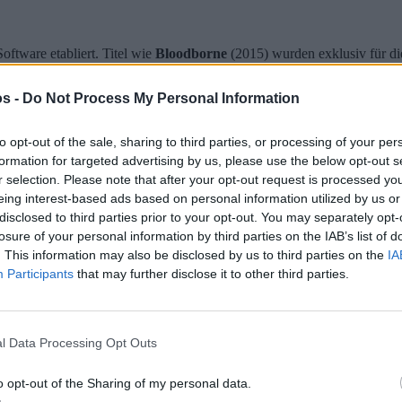
oftware etabliert. Titel wie
Bloodborne
(2015) wurden exklusiv für d
 der Spielebranche und baut gleichzeitig seine Investitionen im Anim
s -
Do Not Process My Personal Information
to opt-out of the sale, sharing to third parties, or processing of your per
formation for targeted advertising by us, please use the below opt-out s
ieren und neue Exklusivtitel entwickeln lassen, ähnlich wie bei
Demon’
r selection. Please note that after your opt-out request is processed y
Fortsetzung
sind bereits im Umlauf. Fans hoffen auf eine Neuauflage m
eing interest-based ads based on personal information utilized by us or
disclosed to third parties prior to your opt-out. You may separately opt-
y könnte die Gelegenheit nutzen, beliebte FromSoftware-Titel wie
Eld
losure of your personal information by third parties on the IAB’s list of
nners
zeigt, dass Videospiel-Adaptionen ein breiteres Publikum anspr
. This information may also be disclosed by us to third parties on the
IA
Participants
that may further disclose it to other third parties.
von Titeln für die
PlayStation VR2
einbinden, um immersive Spielerle
us
und den
PS5 Store
erfolgen, um Fans zusätzliche Inhalte und Boni 
l Data Processing Opt Outs
o opt-out of the Sharing of my personal data.
r zu
Bloodborne
. Seit Jahren fordern Fans ein
Remaster
oder eine
For