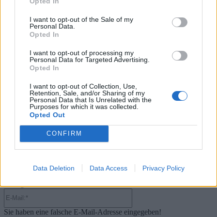
Opted In
Halo: Campaign Evolved erhält erstes Update – Zahlreiche Fehler behoben
31. Juli 2026
I want to opt-out of the Sale of my
Personal Data.
.News
Opted In
PlayStation veröffentlicht neue Quartalszahlen – PS5 erreicht 95,3
I want to opt-out of processing my
Millionen verkaufte Konsolen
Personal Data for Targeted Advertising.
31. Juli 2026
Opted In
Kommentieren Sie den Artikel
I want to opt-out of Collection, Use,
Kommenta
Retention, Sale, and/or Sharing of my
Personal Data that Is Unrelated with the
Purposes for which it was collected.
Opted Out
CONFIRM
Bitte geben Sie Ihren Kommentar ein!
Name:*
Data Deletion
Data Access
Privacy Policy
Bitte geben Sie hier Ihren Namen ein
E-
Mail:*
Sie haben eine falsche E-Mail-Adresse eingegeben!