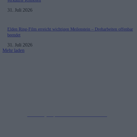
verkaufte Konsolen
31. Juli 2026
Elden Ring-Film erreicht wichtigen Meilenstein – Dreharbeiten offenbar
beendet
31. Juli 2026
Mehr laden
Impressum
Datenschutzerklärung
Copyright © 2019-2026
All Rights Reserved.
created by Soprao Social Media Marketing