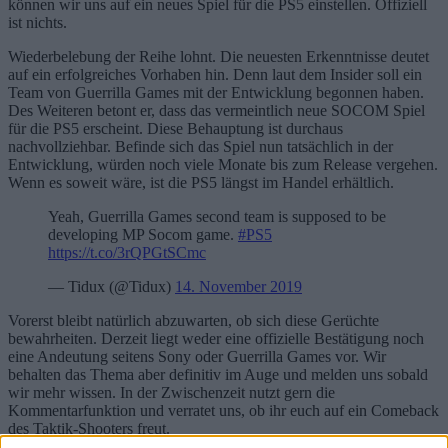
Wiederbelebung der Reihe lohnt. Die neuesten Erkenntnisse deutet
auf ein erfolgreiches Vorhaben hin. Denn laut dem Insider soll ein
Team von Guerrilla Games mit der Entwicklung begonnen haben.
Des Weiteren betont er, dass das vermeintlich neue SOCOM Spiel
für die PS5 erscheint. Diese Behauptung ist durchaus
nachvollziehbar. Befinde sich das Spiel nun tatsächlich in der
Entwicklung, würden noch viele Monate bis zum Release vergehen.
Wenn es soweit wäre, ist die PS5 längst im Handel erhältlich.
Yeah, Guerrilla Games second team is supposed to be
developing MP Socom game.
#PS5
https://t.co/3rQPGtSCmc
— Tidux (@Tidux)
14. November 2019
Vorerst bleibt natürlich abzuwarten, ob sich diese Gerüchte
bewahrheiten. Derzeit liegt weder eine offizielle Bestätigung noch
eine Andeutung seitens Sony oder Guerrilla Games vor. Wir
behalten das Thema aber definitiv im Auge und melden uns sobald
wir mehr wissen. In der Zwischenzeit nutzt gern die
Kommentarfunktion und verratet uns, ob ihr euch auf ein Comeback
des Taktik-Shooters freut.