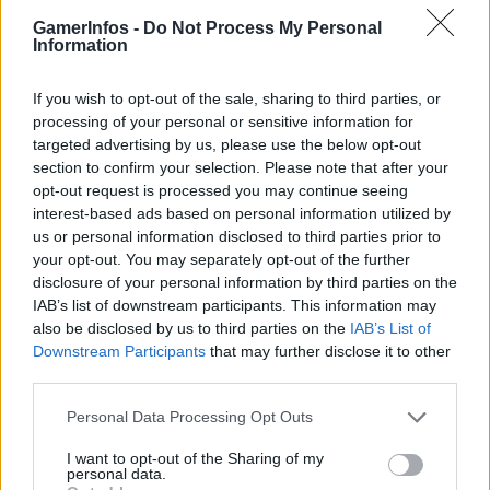
TAGS
gamer
games
PlayStation 5
GamerInfos -
Do Not Process My Personal
Information
If you wish to opt-out of the sale, sharing to third parties, or
processing of your personal or sensitive information for
targeted advertising by us, please use the below opt-out
section to confirm your selection. Please note that after your
opt-out request is processed you may continue seeing
interest-based ads based on personal information utilized by
Vorheriger Artikel
Nächster Artikel
us or personal information disclosed to third parties prior to
Borderlands 3 – Erster DLC
Death Stranding – Collectors
your opt-out. You may separately opt-out of the further
wird in Kürze enthüllt
Edition wieder verfügbar
disclosure of your personal information by third parties on the
IAB’s list of downstream participants. This information may
also be disclosed by us to third parties on the
IAB’s List of
RELATED ARTICLES
Downstream Participants
that may further disclose it to other
.News
third parties.
Sony bereitet sich auf GTA 6 vor – PS5-Nachschub für den Mega-Launch
gesichert
Personal Data Processing Opt Outs
3. August 2026
I want to opt-out of the Sharing of my
.News
personal data.