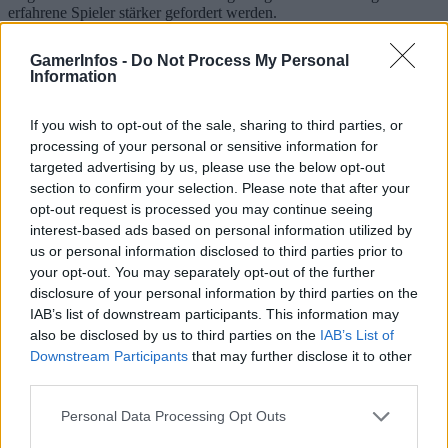
erfahrene Spieler stärker gefordert werden.
Kostenloses Update für alle Plattformen
GamerInfos -
Do Not Process My Personal
Information
Das Update steht für PlayStation 5, Xbox Series X/S, PC und
Nintendo Switch 2 bereit.
If you wish to opt-out of the sale, sharing to third parties, or
processing of your personal or sensitive information for
Die Community reagiert bislang überwiegend positiv auf die
targeted advertising by us, please use the below opt-out
überraschende Erweiterung.
section to confirm your selection. Please note that after your
Resident Evil Requiem erhält mehr
opt-out request is processed you may continue seeing
interest-based ads based on personal information utilized by
Langzeitmotivation
us or personal information disclosed to third parties prior to
your opt-out. You may separately opt-out of the further
Mit dem neuen Spielmodus erweitert Capcom die
disclosure of your personal information by third parties on the
Langzeitmotivation von Resident Evil Requiem deutlich. Viele
IAB’s list of downstream participants. This information may
Spieler hatten bereits auf zusätzliche Inhalte im Stil von Mercenaries
gehofft.
also be disclosed by us to third parties on the
IAB’s List of
Downstream Participants
that may further disclose it to other
third parties.
TAGS
gamer
games
PlayStation
PlayStation 5
Resident Evil Requiem
Personal Data Processing Opt Outs