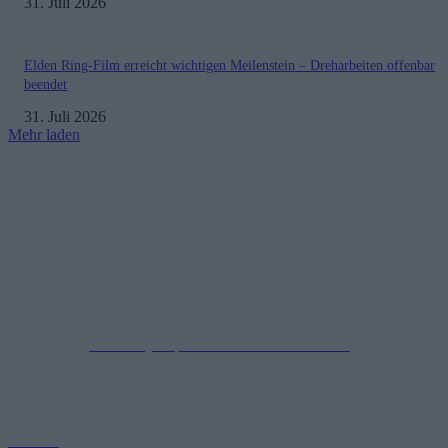
31. Juli 2026
Elden Ring-Film erreicht wichtigen Meilenstein – Dreharbeiten offenbar
beendet
31. Juli 2026
Mehr laden
Impressum
Datenschutzerklärung
Copyright © 2019-2026
All Rights Reserved.
created by Soprao Social Media Marketing
Kontakt