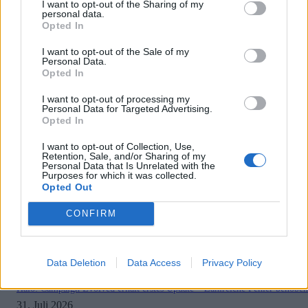
I want to opt-out of the Sharing of my
personal data.
Opted In
I want to opt-out of the Sale of my
Personal Data.
Opted In
I want to opt-out of processing my
Vorheriger Artikel
Nächster Artikel
Personal Data for Targeted Advertising.
Die Sims 4 bekommt
Sony erklärt neue KI Strategie
Opted In
Bridgerton Erweiterung mit
für PlayStation Studios und
I want to opt-out of Collection, Use,
luxuriösen Maskenball Sets
PS5 Pro
Retention, Sale, and/or Sharing of my
Personal Data that Is Unrelated with the
Purposes for which it was collected.
Opted Out
RELATED ARTICLES
.News
CONFIRM
Sony bereitet sich auf GTA 6 vor – PS5-Nachschub für den Mega-Launch
gesichert
3. August 2026
Data Deletion
Data Access
Privacy Policy
.News
Halo: Campaign Evolved erhält erstes Update – Zahlreiche Fehler behoben
31. Juli 2026