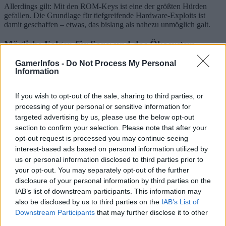
Allerdings gilt: Mit den ROM-Keys ist eine der größten Hürden
gefallen. Die Grundlage für tiefgreifende Hardware-Exploits ist
damit geschaffen – etwas, das bislang als nahezu unmöglich galt.
Mögliche Folgen für Sony und das Ökosystem
GamerInfos -
Do Not Process My Personal
Sollte es in Zukunft zu einem stabilen Jailbreak kommen, hätte dies
Information
weitreichende Konsequenzen:
erhöhte Piraterie-Gefahr
If you wish to opt-out of the sale, sharing to third parties, or
vermehrte Cheats und Modifikationen
processing of your personal or sensitive information for
mögliche Einschränkungen im Online-Bereich
stärkere Maßnahmen gegen modifizierte Konsolen
targeted advertising by us, please use the below opt-out
section to confirm your selection. Please note that after your
Sony selbst hat sich bislang nicht offiziell zu den Berichten
opt-out request is processed you may continue seeing
geäußert. Angesichts der technischen Natur des Problems dürfte eine
interest-based ads based on personal information utilized by
direkte Reaktion jedoch schwierig ausfallen.
us or personal information disclosed to third parties prior to
your opt-out. You may separately opt-out of the further
Der angebliche Leak der PS5-ROM-Keys stellt einen der
schwerwiegendsten Sicherheitsvorfälle
seit dem Launch der
disclosure of your personal information by third parties on the
Konsole dar. Auch wenn ein Jailbreak noch nicht garantiert ist, hat
IAB’s list of downstream participants. This information may
sich die Ausgangslage für Modding und Exploit-Entwicklung
also be disclosed by us to third parties on the
IAB’s List of
deutlich verändert – und zwar dauerhaft.
Downstream Participants
that may further disclose it to other
third parties.
Ob und wann die Szene daraus einen praktikablen Jailbreak