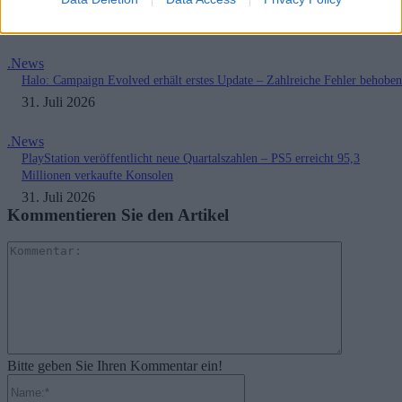
gesichert
3. August 2026
.News
Halo: Campaign Evolved erhält erstes Update – Zahlreiche Fehler behoben
31. Juli 2026
.News
PlayStation veröffentlicht neue Quartalszahlen – PS5 erreicht 95,3
Millionen verkaufte Konsolen
31. Juli 2026
Kommentieren Sie den Artikel
Kommenta
Bitte geben Sie Ihren Kommentar ein!
Name:*