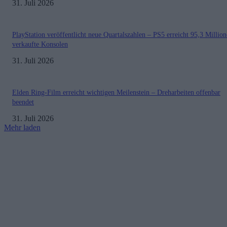
31. Juli 2026
PlayStation veröffentlicht neue Quartalszahlen – PS5 erreicht 95,3 Millio
verkaufte Konsolen
31. Juli 2026
Elden Ring-Film erreicht wichtigen Meilenstein – Dreharbeiten offenbar
beendet
31. Juli 2026
Mehr laden
Impressum
Datenschutzerklärung
Copyright © 2019-2026
All Rights Reserved.