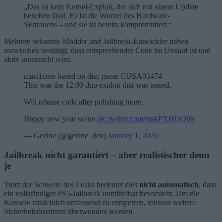
„Das ist kein Kernel-Exploit, der sich mit einem Update
beheben lässt. Es ist die Wurzel des Hardware-
Vertrauens – und sie ist bereits kompromittiert.“
Mehrere bekannte Modder und Jailbreak-Entwickler haben
inzwischen bestätigt, dass entsprechender Code im Umlauf ist und
aktiv untersucht wird.
mast1core based on disc game CUSA03474
This was the 12.00 dup exploit that was teased.
Will release code after polishing more.
Happy new year scene
pic.twitter.com/mskPXHQQ0b
— Gezine (@gezine_dev)
January 1, 2026
Jailbreak nicht garantiert – aber realistischer denn
je
Trotz der Schwere des Leaks bedeutet dies
nicht automatisch
, dass
ein vollständiger PS5-Jailbreak unmittelbar bevorsteht. Um die
Konsole tatsächlich umfassend zu entsperren, müssen weitere
Sicherheitsbarrieren überwunden werden.