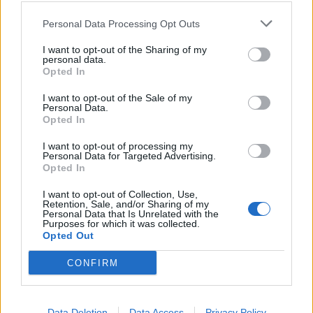
entwickelt, bleibt abzuwarten. Klar ist jedoch: Dieses Thema wird
Sony und die PlayStation-Community noch lange beschäftigen.
Personal Data Processing Opt Outs
Lass uns deine Meinung in den Kommentaren wissen.
I want to opt-out of the Sharing of my
personal data.
Opted In
TAGS
gamer
Jailbreak
PlayStation
PlayStation 5
I want to opt-out of the Sale of my
Personal Data.
Opted In
I want to opt-out of processing my
Personal Data for Targeted Advertising.
Opted In
I want to opt-out of Collection, Use,
Vorheriger Artikel
Nächster Artikel
Retention, Sale, and/or Sharing of my
Personal Data that Is Unrelated with the
Neues Projekt der Terminator-
Anthem: BioWare schaltet die
Purposes for which it was collected.
Macher
Server endgültig ab
Opted Out
CONFIRM
RELATED ARTICLES
.News
Sony bereitet sich auf GTA 6 vor – PS5-Nachschub für den Mega-Launch
Data Deletion
Data Access
Privacy Policy