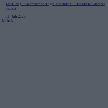
Elden Ring-Film erreicht wichtigen Meilenstein – Dreharbeiten offenbar
beendet
31. Juli 2026
Mehr laden
Impressum
Datenschutzerklärung
Copyright © 2019-2026
All Rights Reserved.
created by Soprao Social Media Marketing
Kontakt