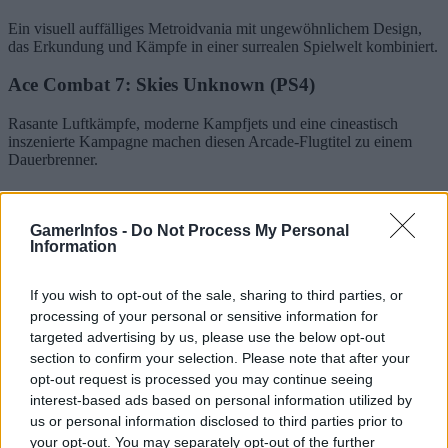
Ein visuell auffälliges Metroidvania mit ungewöhnlichem Design,
das Erkundung und Kämpfe in einer surrealen Spielwelt kombiniert.
Ace Combat 7: Skies Unknown
(PS4)
Rasante Luftkämpfe, moderne Kampfjets und eine cineastisch
inszenierte Kampagne machen diesen Arcade-Flugtitel zu einem
Dauerbrenner.
Jetzt herunterladen und dauerhaft
sichern
GamerInfos -
Do Not Process My Personal
Information
Alle vier Spiele können
ab sofort
ohne zusätzliche Kosten der
eigenen Bibliothek hinzugefügt werden. Solange das PlayStation-
If you wish to opt-out of the sale, sharing to third parties, or
Plus-Abo aktiv bleibt, sind die Titel jederzeit spielbar.
processing of your personal or sensitive information for
targeted advertising by us, please use the below opt-out
TAGS
PlayStation Plus
section to confirm your selection. Please note that after your
opt-out request is processed you may continue seeing
interest-based ads based on personal information utilized by
us or personal information disclosed to third parties prior to
your opt-out. You may separately opt-out of the further