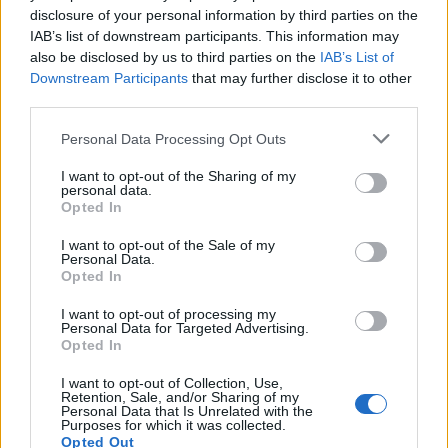
disclosure of your personal information by third parties on the
IAB’s list of downstream participants. This information may
also be disclosed by us to third parties on the
IAB’s List of
Downstream Participants
that may further disclose it to other
Vorheriger Artikel
Nächster Artikel
third parties.
GTA 6: Hinweise aus 2016
Resident Evil Requiem
rücken wieder in den Fokus –
überrascht mit Live-Action-
Personal Data Processing Opt Outs
warum Fans weiter auf Trailer 3
Film – Fans feiern düstere
warten
Rückkehr nach Raccoon City
I want to opt-out of the Sharing of my
personal data.
Opted In
RELATED ARTICLES
I want to opt-out of the Sale of my
.News
Personal Data.
PlayStation Plus Nutzer entdecken Rabatte beim Kündigen Sony äußert si
Opted In
nicht
8. Juli 2026
I want to opt-out of processing my
Personal Data for Targeted Advertising.
Opted In
.News
PS Plus Juni 2026 offiziell vorgestellt
I want to opt-out of Collection, Use,
26. Mai 2026
Retention, Sale, and/or Sharing of my
Personal Data that Is Unrelated with the
Purposes for which it was collected.
.News
Opted Out