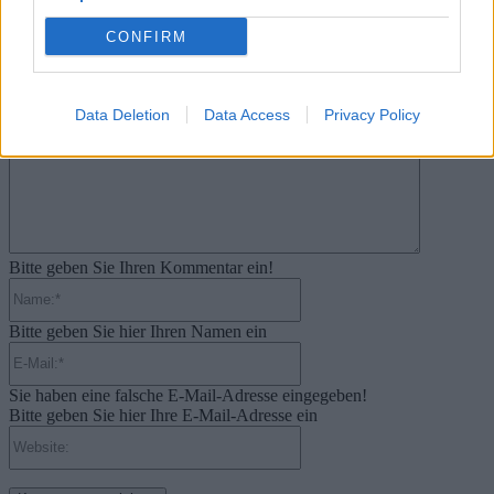
Sony erhöht PS Plus Preise in den USA und erste Fans reagieren bereits
kritisch
CONFIRM
18. Mai 2026
Kommentieren Sie den Artikel
Data Deletion
Data Access
Privacy Policy
Kommenta
Bitte geben Sie Ihren Kommentar ein!
Name:*
Bitte geben Sie hier Ihren Namen ein
E-
Mail:*
Sie haben eine falsche E-Mail-Adresse eingegeben!
Bitte geben Sie hier Ihre E-Mail-Adresse ein
Website: