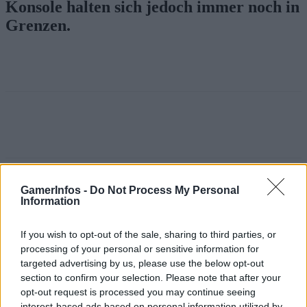
Konsole halten sich jedoch immer noch in
Grenzen.
GamerInfos -
Do Not Process My Personal
Vorheriger Artikel
Nächster Artikel
Information
Amazon: 3 für 2 mit PS4- &
Audible Oster Aktion – Neben
PS5-Hits wie Elden Ring
dem zocken Geschichten
gestartet
hören
If you wish to opt-out of the sale, sharing to third parties, or
processing of your personal or sensitive information for
targeted advertising by us, please use the below opt-out
RELATED ARTICLES
section to confirm your selection. Please note that after your
.News
opt-out request is processed you may continue seeing
Sony bereitet sich auf GTA 6 vor – PS5-Nachschub für den Mega-Launch
interest-based ads based on personal information utilized by