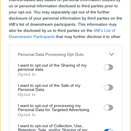
gesichert
us or personal information disclosed to third parties prior to
3. August 2026
your opt-out. You may separately opt-out of the further
disclosure of your personal information by third parties on the
.News
IAB’s list of downstream participants. This information may
Halo: Campaign Evolved erhält erstes Update – Zahlreiche Fehler behoben
also be disclosed by us to third parties on the
IAB’s List of
31. Juli 2026
Downstream Participants
that may further disclose it to other
third parties.
.News
Personal Data Processing Opt Outs
PlayStation veröffentlicht neue Quartalszahlen – PS5 erreicht 95,3
Millionen verkaufte Konsolen
I want to opt-out of the Sharing of my
31. Juli 2026
personal data.
Kommentieren Sie den Artikel
Opted In
Kommenta
I want to opt-out of the Sale of my
Personal Data.
Opted In
I want to opt-out of processing my
Personal Data for Targeted Advertising.
Opted In
Bitte geben Sie Ihren Kommentar ein!
I want to opt-out of Collection, Use,
Name:*
Retention, Sale, and/or Sharing of my