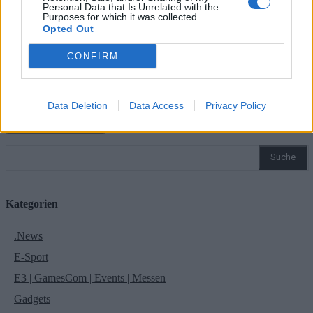
Personal Data that Is Unrelated with the
Purposes for which it was collected.
Bitte geben Sie hier Ihren Namen ein
Opted Out
E-
Mail:*
CONFIRM
Sie haben eine falsche E-Mail-Adresse eingegeben!
Bitte geben Sie hier Ihre E-Mail-Adresse ein
Website:
Data Deletion
Data Access
Privacy Policy
Suche
Kategorien
.News
E-Sport
E3 | GamesCom | Events | Messen
Gadgets