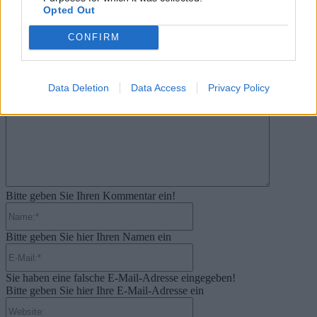
Opted Out
.News
PlayStation veröffentlicht neue Quartalszahlen – PS5 erreicht 95,3
CONFIRM
Millionen verkaufte Konsolen
31. Juli 2026
Kommentieren Sie den Artikel
Data Deletion
Data Access
Privacy Policy
Kommenta
Bitte geben Sie Ihren Kommentar ein!
Name:*
Bitte geben Sie hier Ihren Namen ein
E-
Mail:*
Sie haben eine falsche E-Mail-Adresse eingegeben!
Bitte geben Sie hier Ihre E-Mail-Adresse ein
Website: