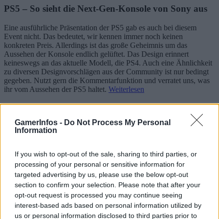
PS5 – So sieht die Next-Gen-Konsole von Sony aus
Eine ausführliche Präsentation der PS5 gab es auch bei diesem
Event nicht. Das bedeutet, wir kennen immer noch keinen
konkreten Preis. Allerdings ist das große Geheimnis um das
Aussehen der Konsole endlich gelüftet. Das Design erinnert
keineswegs an das aktuelle Modell, die PS4. Auch eine Ähnlichkeit
zu diversen Designvorschlägen aus der Community ist nur bedingt
gegeben. Nutzt gern die Kommentarfunktion und verratet uns, was
ihr vom Aussehen der PS5 haltet.
Weiterlesen
GamerInfos -
Do Not Process My Personal
PlayStation 5 – Memes, Memes und noch mehr Memes
Information
If you wish to opt-out of the sale, sharing to third parties, or
Weitere PlayStation 5 News
processing of your personal or sensitive information for
targeted advertising by us, please use the below opt-out
findet ihr hier
section to confirm your selection. Please note that after your
opt-out request is processed you may continue seeing
interest-based ads based on personal information utilized by
us or personal information disclosed to third parties prior to