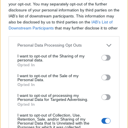
your opt-out. You may separately opt-out of the further
disclosure of your personal information by third parties on the
IAB’s list of downstream participants. This information may
also be disclosed by us to third parties on the
IAB’s List of
Downstream Participants
that may further disclose it to other
third parties.
Vorheriger Artikel
Nächster Artikel
Tom Clancy‘s The Division 2 –
Tom Clancy’s Rainbow Six
Personal Data Processing Opt Outs
Update 10 kommt am 16. Juni
Siege – 101 Trailer
I want to opt-out of the Sharing of my
+ alle Infos
veröffentlicht
personal data.
Opted In
RELATED ARTICLES
I want to opt-out of the Sale of my
Personal Data.
.News
Opted In
Sony bereitet sich auf GTA 6 vor – PS5-Nachschub für den Mega-Launch
gesichert
I want to opt-out of processing my
3. August 2026
Personal Data for Targeted Advertising.
Opted In
.News
I want to opt-out of Collection, Use,
Halo: Campaign Evolved erhält erstes Update – Zahlreiche Fehler behoben
Retention, Sale, and/or Sharing of my
31. Juli 2026
Personal Data that Is Unrelated with the
Purposes for which it was collected.