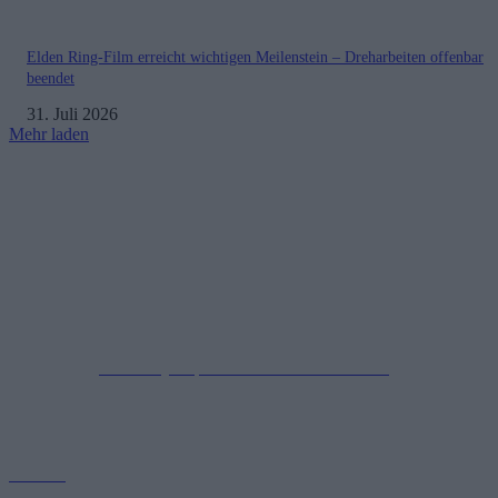
Elden Ring-Film erreicht wichtigen Meilenstein – Dreharbeiten offenbar
beendet
31. Juli 2026
Mehr laden
Impressum
Datenschutzerklärung
Copyright © 2019-2026
All Rights Reserved.
created by Soprao Social Media Marketing
Kontakt