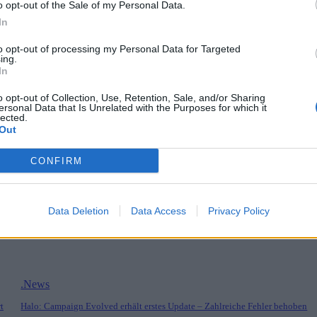
o opt-out of the Sale of my Personal Data.
In
 Klarnamepflicht beschäftigt. Wir behalten das Thema für euch im Auge
ereich
). In der Zwischenzeit nutzt gern die Kommentarfunktion. Was s
to opt-out of processing my Personal Data for Targeted
ing.
immung
In
o opt-out of Collection, Use, Retention, Sale, and/or Sharing
ersonal Data that Is Unrelated with the Purposes for which it
lected.
Out
CONFIRM
Data Deletion
Data Access
Privacy Policy
 von Spielekonsolen
.News
t
Halo: Campaign Evolved erhält erstes Update – Zahlreiche Fehler behoben