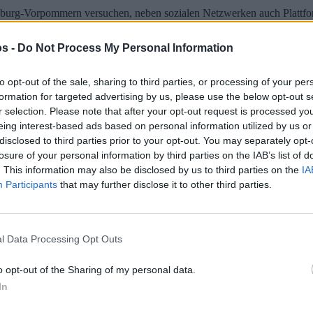
nburg-Vorpommern versuchen, neben sozialen Netzwerken auch Plattforme
angsläufig öffentlich zugänglich, aber für die Nutzung der Dienste zw
die Polizei bei Bedarf in der Lage sein, die entsprechenden Angaben de
s -
Do Not Process My Personal Information
to opt-out of the sale, sharing to third parties, or processing of your per
formation for targeted advertising by us, please use the below opt-out s
ist, wer mehr als zwei Millionen Nutzer vorweist. Nach Inkrafttreten ei
r selection. Please note that after your opt-out request is processed y
ang sind das nur die Eckdaten des Entwurfes. Das finale Gesetz kann an
eing interest-based ads based on personal information utilized by us or
disclosed to third parties prior to your opt-out. You may separately opt-
h durch die Bundesratinitiative, dass sich Spieler künftig nicht hinte
losure of your personal information by third parties on the IAB’s list of
 verbreiten (
zur Quelle
). Im vergangenen Jahr (2019) konnte man in N
. This information may also be disclosed by us to third parties on the
IA
Participants
that may further disclose it to other third parties.
 Aufgrund der aktuellen Lage, die durch das Coronavirus entstanden is
llte der Bundesrat für eine Pflicht des Klarnamens für Gamer stimmen, 
l Data Processing Opt Outs
o opt-out of the Sharing of my personal data.
t werden TOP 1 bis 5, 12, 14, 16, 21:
#Corona
-Paket
#Grundrente
,
#Ha
In