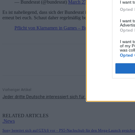
— Bundesrat (@bundesrat)
March 27, 2020
I want t
Opted 
Es ist naheliegend, dass sich der Bundesrat in Kürze erneut mit der
erneut bei euch. Schaut daher regelmäßig bei uns vorbei
(zum Newsb
I want 
Advertis
Pflicht von Klarnamen in Games – Bundesrat verschiebt Abst
Opted 
I want t
of my P
was col
Opted 
Teilen
Vorheriger Artikel
Jeder dritte Deutsche interessiert sich für die nächste Generation
RELATED ARTICLES
.News
Sony bereitet sich auf GTA 6 vor – PS5-Nachschub für den Mega-Launch gesicher