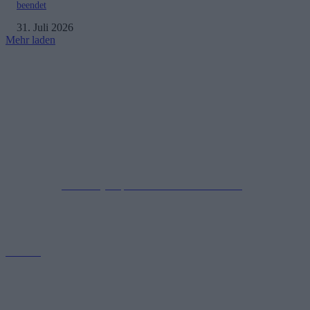
beendet
31. Juli 2026
Mehr laden
Impressum
Datenschutzerklärung
Copyright © 2019-2026
All Rights Reserved.
created by Soprao Social Media Marketing
Kontakt
GamerInfos.de bietet aktuelle Nachrichten, Tipps und Reviews aus
der Welt der Videospiele. Erfahre alles über die neuesten