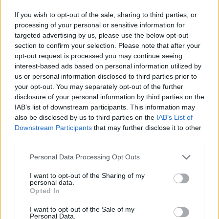
If you wish to opt-out of the sale, sharing to third parties, or
processing of your personal or sensitive information for
targeted advertising by us, please use the below opt-out
Vorheriger Artikel
Nächster Artikel
section to confirm your selection. Please note that after your
Call of Duty: Black Ops 6 –
The Thing: Remastered –
opt-out request is processed you may continue seeing
Keine Übertragung von Modern
Horror-Klassiker kehrt zurück!
interest-based ads based on personal information utilized by
Warfare II & III Käufen
us or personal information disclosed to third parties prior to
your opt-out. You may separately opt-out of the further
disclosure of your personal information by third parties on the
RELATED ARTICLES
.News
IAB’s list of downstream participants. This information may
Sony bereitet sich auf GTA 6 vor – PS5-Nachschub für den Mega-Launch
also be disclosed by us to third parties on the
IAB’s List of
gesichert
Downstream Participants
that may further disclose it to other
3. August 2026
third parties.
Personal Data Processing Opt Outs
.News
Halo: Campaign Evolved erhält erstes Update – Zahlreiche Fehler behoben
I want to opt-out of the Sharing of my
31. Juli 2026
personal data.
Opted In
.News
I want to opt-out of the Sale of my
PlayStation veröffentlicht neue Quartalszahlen – PS5 erreicht 95,3
Personal Data.