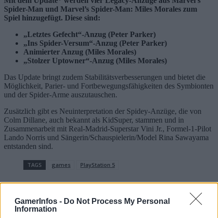
Mit dem Update* werden vier Legacy-Anzüge aus Marvel’s
Spider-Man und Marvel’s Spider-Man: Miles Morales zum
Spiel hinzugefügt. Diese sind:
„Letztes Gefecht“-Anzug (Peter Parker)
„Ins Spider-Versum“-Anzug (Peter Parker)
Animierter Anzug (Miles Morales)
„Stolzer Uptowner“-Anzug (Miles Morales)
Das Update bringt zudem Stabilitätsverbesserungen und bietet die
Möglichkeit, Parier- und Fortbewegungsfähigkeiten des Symbionten
und der Spider-Arme auszutauschen.
Zusätzlich gibt es Neuinterpretation der Spidey-Anzüge, die von
Colm Dillane, auch bekannt als KidSuper, stammen und in
Zusammenarbeit mit Real-Madrid-Superstar Vini Jr., Formel-1-Pilot
Lando Norris und Sängerin/Schauspielerin/Model Rina Sawayama
entstanden sind.
TAGS
games
PlayStation 5
GamerInfos -
Do Not Process My Personal
Information