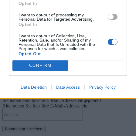
Millionen verkaufte Konsolen
Opted In
31. Juli 2026
Kommentieren Sie den Artikel
I want to opt-out of processing my
Personal Data for Targeted Advertising.
Opted In
Kommenta
I want to opt-out of Collection, Use,
Retention, Sale, and/or Sharing of my
Personal Data that Is Unrelated with the
Purposes for which it was collected.
Opted Out
Bitte geben Sie Ihren Kommentar ein!
CONFIRM
Name:*
Bitte geben Sie hier Ihren Namen ein
Data Deletion
Data Access
Privacy Policy
E-
Mail:*
Sie haben eine falsche E-Mail-Adresse eingegeben!
Bitte geben Sie hier Ihre E-Mail-Adresse ein
Website: