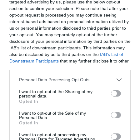
targeted advertising by us, please use the below opt-out
section to confirm your selection. Please note that after your
Kategorien
opt-out request is processed you may continue seeing
interest-based ads based on personal information utilized by
.News
us or personal information disclosed to third parties prior to
your opt-out. You may separately opt-out of the further
E-Sport
disclosure of your personal information by third parties on the
E3 | GamesCom | Events | Messen
IAB’s list of downstream participants. This information may
also be disclosed by us to third parties on the
IAB’s List of
Gadgets
Downstream Participants
that may further disclose it to other
Gadgets | Zubehör | Hardware Reviews
third parties.
Gadgets | Zubehör | Technik
Personal Data Processing Opt Outs
Game Previews
I want to opt-out of the Sharing of my
PlayStation
personal data.
Opted In
Preishits | Sonderangebote
Reviews
I want to opt-out of the Sale of my
Personal Data.
Sonderartikel
Opted In
Store Update DACH PlayStation Plus
I want to opt-out of processing my
Personal Data for Targeted Advertising.