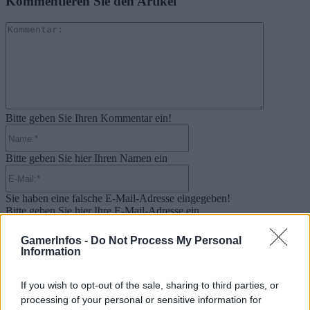
Kommentieren Sie den Artikel
Kommenta
Bitte geben Sie Ihren Kommentar ein!
Name:*
Bitte geben Sie hier Ihren Namen ein
E-
Mail:*
Sie haben eine falsche E-Mail-Adresse eingegeben!
Bitte geben Sie hier Ihre E-Mail-Adresse ein
Website:
GamerInfos -
Do Not Process My Personal
Information
If you wish to opt-out of the sale, sharing to third parties, or
Suche
processing of your personal or sensitive information for