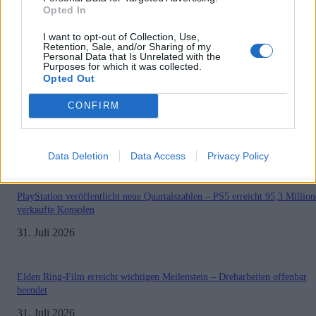
Opted In
BELIEBT
I want to opt-out of Collection, Use,
Retention, Sale, and/or Sharing of my
Sony bereitet sich auf GTA 6 vor – PS5-Nachschub für den Mega-Launch
Personal Data that Is Unrelated with the
gesichert
Purposes for which it was collected.
Opted Out
3. August 2026
CONFIRM
Halo: Campaign Evolved erhält erstes Update – Zahlreiche Fehler behoben
31. Juli 2026
Data Deletion
Data Access
Privacy Policy
PlayStation veröffentlicht neue Quartalszahlen – PS5 erreicht 95,3 Millio
verkaufte Konsolen
31. Juli 2026
Elden Ring-Film erreicht wichtigen Meilenstein – Dreharbeiten offenbar
beendet
31. Juli 2026