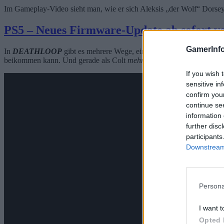
Im Gameplay-Video sieht man, wie er sich Aleksis „der Wolf“ Dorsey v
PS5 – Neues Firmware-Update ab sofort v
GamerInfo
In
DEATHLOOP
gibt es mehrere Wege, ein Ziel zu erreichen und i
beikommen kann. Und gerade als Colt
mehr oder weniger
unversehrt
If you wish 
sensitive in
confirm you
continue se
information 
further disc
participants
Downstream 
Persona
I want t
Opted 