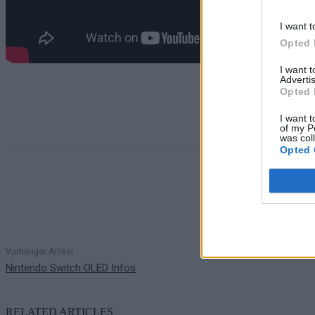
I want t
Opted 
I want 
Advertis
Opted 
I want t
of my P
was col
Opted 
Teilen
Vorheriger Artikel
Nintendo Switch OLED Infos
RELATED ARTICLES