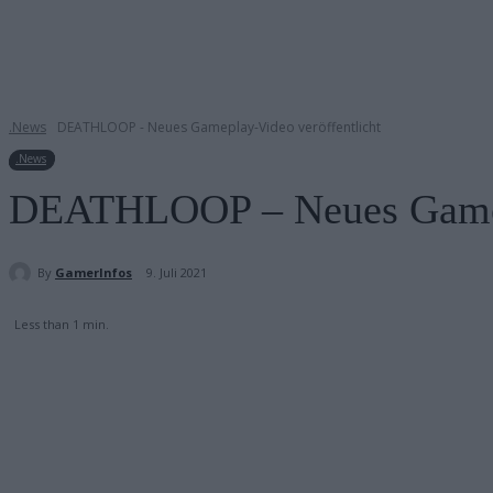
.News
DEATHLOOP - Neues Gameplay-Video veröffentlicht
.News
DEATHLOOP – Neues Gamepl
By
GamerInfos
9. Juli 2021
Less than 1
min.
Teilen