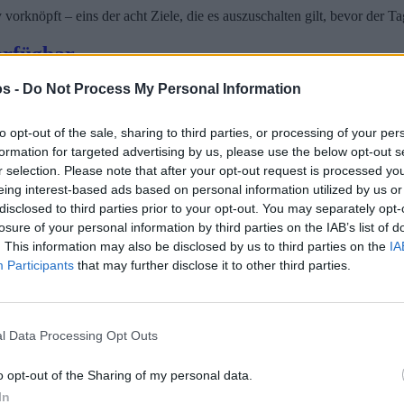
orknöpft – eins der acht Ziele, die es auszuschalten gilt, bevor der T
erfügbar
s -
Do Not Process My Personal Information
hm den Garaus zu machen. Hier erhalten Sie einen Einblick in eine der
 davonkommt, taucht seine Widersacherin Julianna auf und setzt seine
to opt-out of the sale, sharing to third parties, or processing of your per
formation for targeted advertising by us, please use the below opt-out s
r selection. Please note that after your opt-out request is processed y
eing interest-based ads based on personal information utilized by us or
disclosed to third parties prior to your opt-out. You may separately opt-
losure of your personal information by third parties on the IAB’s list of
. This information may also be disclosed by us to third parties on the
IA
Participants
that may further disclose it to other third parties.
l Data Processing Opt Outs
o opt-out of the Sharing of my personal data.
In