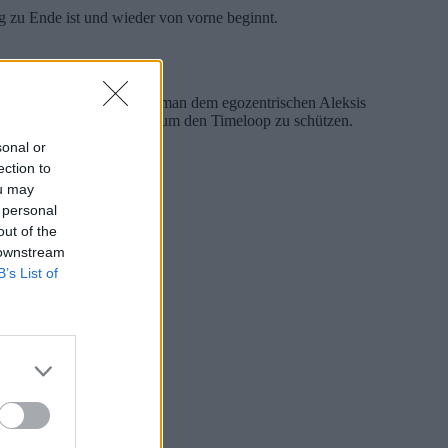
ag zu Ende ist und wieder von vorne beginnt.
 vielen Möglichkeiten, wie man dem egozentrischen Aleksis
m regen Treiben ein Ende, um den Timeloop zu schützen.
sonal or
ection to
ou may
 personal
out of the
 downstream
B’s List of