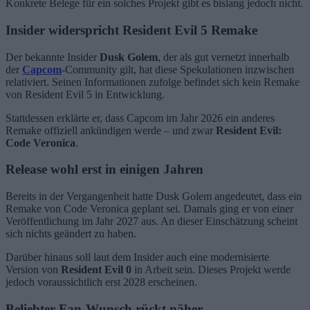
Konkrete Belege für ein solches Projekt gibt es bislang jedoch nicht.
Insider widerspricht Resident Evil 5 Remake
Der bekannte Insider
Dusk Golem
, der als gut vernetzt innerhalb
der
Capcom
-Community gilt, hat diese Spekulationen inzwischen
relativiert. Seinen Informationen zufolge befindet sich kein Remake
von Resident Evil 5 in Entwicklung.
Stattdessen erklärte er, dass Capcom im Jahr 2026 ein anderes
Remake offiziell ankündigen werde – und zwar
Resident Evil:
Code Veronica
.
Release wohl erst in einigen Jahren
Bereits in der Vergangenheit hatte Dusk Golem angedeutet, dass ein
Remake von Code Veronica geplant sei. Damals ging er von einer
Veröffentlichung im Jahr 2027 aus. An dieser Einschätzung scheint
sich nichts geändert zu haben.
Darüber hinaus soll laut dem Insider auch eine modernisierte
Version von
Resident Evil 0
in Arbeit sein. Dieses Projekt werde
jedoch voraussichtlich erst 2028 erscheinen.
Beliebter Fan-Wunsch rückt näher