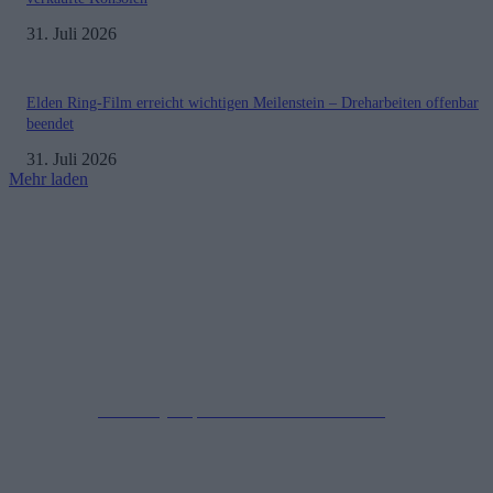
31. Juli 2026
Elden Ring-Film erreicht wichtigen Meilenstein – Dreharbeiten offenbar
beendet
31. Juli 2026
Mehr laden
Impressum
Datenschutzerklärung
Copyright © 2019-2026
All Rights Reserved.
created by Soprao Social Media Marketing