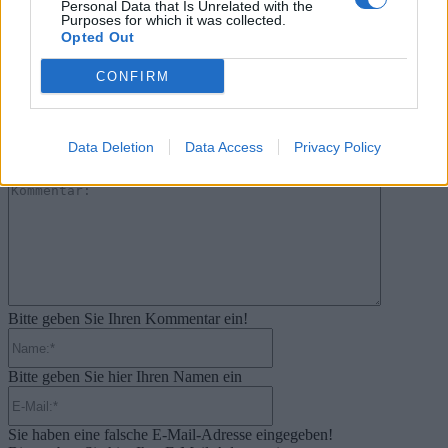
Personal Data that Is Unrelated with the
Purposes for which it was collected.
31. Juli 2026
Opted Out
.News
CONFIRM
PlayStation veröffentlicht neue Quartalszahlen – PS5 erreicht 95,3
Millionen verkaufte Konsolen
31. Juli 2026
Data Deletion
Data Access
Privacy Policy
Kommentieren Sie den Artikel
Kommenta
Bitte geben Sie Ihren Kommentar ein!
Name:*
Bitte geben Sie hier Ihren Namen ein
E-
Mail:*
Sie haben eine falsche E-Mail-Adresse eingegeben!