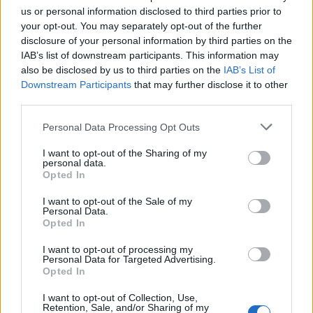
us or personal information disclosed to third parties prior to
your opt-out. You may separately opt-out of the further
disclosure of your personal information by third parties on the
IAB’s list of downstream participants. This information may
also be disclosed by us to third parties on the
IAB’s List of
Downstream Participants
that may further disclose it to other
third parties.
Vorheriger Artikel
Nächster Artikel
Personal Data Processing Opt Outs
Ubisoft-Klassiker kehrt
Nach Vorfall in Edinburgh:
I want to opt-out of the Sharing of my
flüssiger zurück
Rockstar äußert sich – GTA 6
personal data.
weiterhin voll im Zeitplan
Opted In
I want to opt-out of the Sale of my
Personal Data.
RELATED ARTICLES
Opted In
.News
Sony bereitet sich auf GTA 6 vor – PS5-Nachschub für den Mega-Launch
I want to opt-out of processing my
gesichert
Personal Data for Targeted Advertising.
3. August 2026
Opted In
I want to opt-out of Collection, Use,
.News
Retention, Sale, and/or Sharing of my
Halo: Campaign Evolved erhält erstes Update – Zahlreiche Fehler behoben